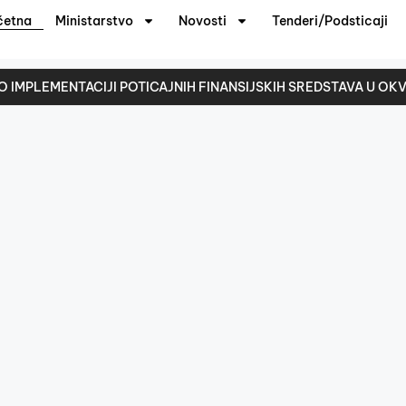
četna
Ministarstvo
Novosti
Tenderi/Podsticaji
O IMPLEMENTACIJI POTICAJNIH FINANSIJSKIH SREDSTAVA U 
sa ekonomskog koda 614500