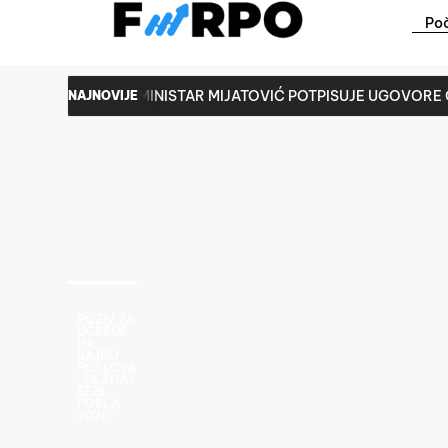
Po
MINISTAR MIJATOVIĆ POTPISUJE UGOVORE 
NAJNOVIJE
Konačna lista korisnika grant sredstava – 
POZIV ZA
UČEŠĆE
NA
SAJMU
POSLOVA
,,GLEDAJ
SEBI
POSLA
2026″