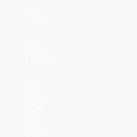
ODLUKA O
AKTIVNOSTI MINISTARSTVA
IZBORU
PONUĐAČA
AKTUALNOSTI
NASLOVNA
– NABAVKA
UREDSKOG
NOVOSTI
NAMJEŠTAJA
ODLUKA O
ODLUKA O
IZBORU
IZBORU
PONUĐAČA –
PONUĐAČA
NABAVKA
KOMPJUTERA I
– NABAVKA
KOMPJUTERSKE
OPREME
UREDSKOG
NAMJEŠTAJA
ODLUKA O
IZMJENAMA I
DOPUNI
ODLUKE O
UTVRĐIVANJU
KONAČNE
LISTE
KORISNIKA
GRANT
SREDSTAVA
TEKUĆIH
TRANSFERA
SA
EKONOMSKOG
KODA 614500