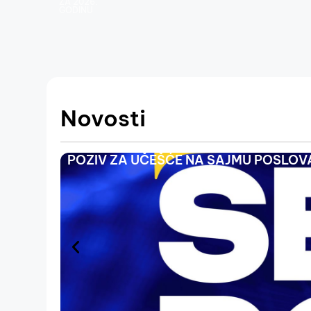
ZA 2026.
GODINU
Novosti
POZIV ZA UČEŠĆE NA SAJMU POSLOVA