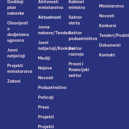
Godišnji
Aktivnosti
Kabinet
Ministarstvo
plan
ministarstva
ministra
nabavke
Novosti
Aktualnosti
Sektor
Obavijesti
obrta
Konkursi
Javne
o
nabave/Tenderi
Sektor
dodjelama
Tenderi/Podsti
poduzetništva
ugovora
Javni
Dokumenti
natječaji/Konkursi
Sektor
Javni
razvoja
Kontakt
natječaji
Mediji
Pravni i
Projekti
Najave
financijski
ministarstva
sektor
Novosti
Zakoni
Poduzetništvo
Poticaji
Press
Projekti
Projekti