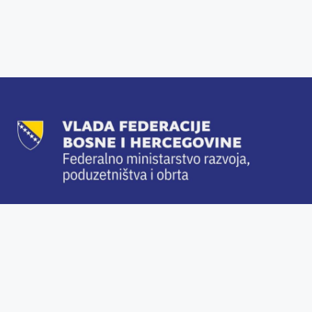
Federalno ministarstvo razvoja, poduzetništva i obrta vrši upravne,
stručne i druge poslove iz nadležnosti Federacije koji se odnose na:
poticanje razvoja, poduzetništva i obrta; davanje potpore za
primjenu inovacija i uvođenje suvremenih tehnologija u oblasti
poduzetništva i obrta; povećanje udjela poduzetništva i obrta u
ukupnoj privredi; organiziranje institucija za poduzetništvo i
stvaranje poduzetničke infrastrukture, osposobljavanje poduzetnika