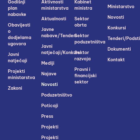
Godišnji
Aktivnosti
Kabinet
Ministarstvo
plan
ministarstva
ministra
nabavke
Novosti
Aktualnosti
Sektor
Obavijesti
obrta
Konkursi
Javne
o
nabave/Tenderi
Sektor
dodjelama
Tenderi/Podsti
poduzetništva
ugovora
Javni
Dokumenti
natječaji/Konkursi
Sektor
Javni
razvoja
Kontakt
natječaji
Mediji
Pravni i
Projekti
Najave
financijski
ministarstva
sektor
Novosti
Zakoni
Poduzetništvo
Poticaji
Press
Projekti
Projekti