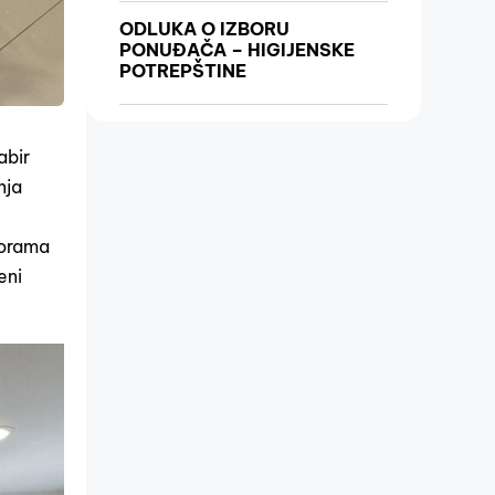
ODLUKA O IZBORU
PONUĐAČA – HIGIJENSKE
POTREPŠTINE
abir
nja
i
morama
eni