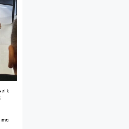
velik
i
cima