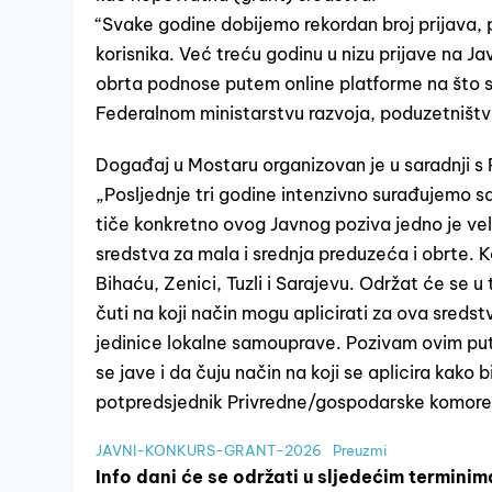
“Svake godine dobijemo rekordan broj prijava, p
korisnika. Već treću godinu u nizu prijave na J
obrta podnose putem online platforme na što s
Federalnom ministarstvu razvoja, poduzetništva
Događaj u Mostaru organizovan je u saradnji
„Posljednje tri godine intenzivno surađujemo s
tiče konkretno ovog Javnog poziva jedno je veli
sredstva za mala i srednja preduzeća i obrte.
Bihaću, Zenici, Tuzli i Sarajevu. Održat će se u
čuti na koji način mogu aplicirati za ova sreds
jedinice lokalne samouprave. Pozivam ovim putem
se jave i da čuju način na koji se aplicira kako 
potpredsjednik Privredne/gospodarske komore
JAVNI-KONKURS-GRANT-2026
Preuzmi
Info dani će se održati u sljedećim terminim