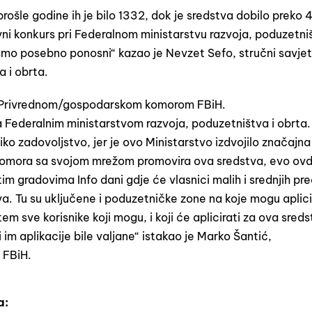
rošle godine ih je bilo 1332, dok je sredstva dobilo preko
avni konkurs pri Federalnom ministarstvu razvoja, poduzetniš
mo posebno ponosni“ kazao je Nevzet Sefo, stručni savjetn
 i obrta.
 s Privrednom/gospodarskom komorom FBiH.
a Federalnim ministarstvom razvoja, poduzetništva i obrta.
ko zadovoljstvo, jer je ovo Ministarstvo izdvojilo značajna
 Komora sa svojom mrežom promovira ova sredstva, evo ovdj
 tim gradovima Info dani gdje će vlasnici malih i srednjih p
tva. Tu su uključene i poduzetničke zone na koje mogu aplici
 sve korisnike koji mogu, i koji će aplicirati za ova sred
bi im aplikacije bile valjane“ istakao je Marko Šantić,
 FBiH.
a: