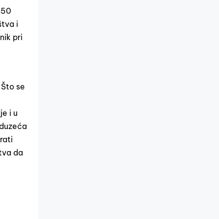
 450
tva i
ik pri
 Što se
e i u
reduzeća
rati
stva da