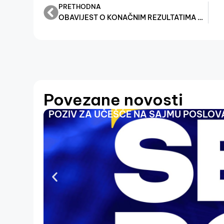
PRETHODNA
OBAVIJEST O KONAČNIM REZULTATIMA UREDBE O MJERAMA FINANSIJSKE POMOĆI PRIVATNIM POSLODAVCIMA, OBRTIMA I OSTALIM SAMOSTALNIM DJELATNOSTIMA U FEDERACIJI BOSNE I HERCEGOVINE U CILJU ODRŽAVANJA POSTOJEĆIH RADNIH MJESTA ZA 2025. GODINU ZA DECEMBAR 2025.
Povezane novosti
POZIV ZA UČEŠĆE NA SAJMU POSLOVA