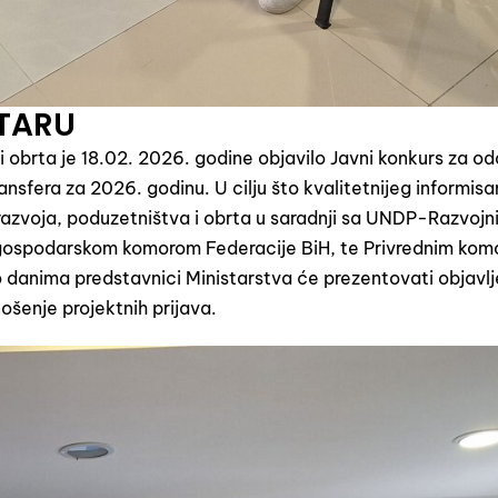
TARU
 obrta je 18.02. 2026. godine objavilo Javni konkurs za od
ransfera za 2026. godinu. U cilju što kvalitetnijeg informisa
 razvoja, poduzetništva i obrta u saradnji sa UNDP-Razvojn
m/gospodarskom komorom Federacije BiH, te Privrednim ko
o danima predstavnici Ministarstva će prezentovati objavlj
ošenje projektnih prijava.