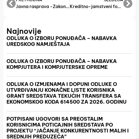
Javna rasprava -Zakon o poduzetničkoj infrastrukturi
Kreditno-jamstveni fond za MSP, obrtnike i ostale samostalne gospodarske djelatnosti
Najnovije
ODLUKA O IZBORU PONUĐAČA – NABAVKA
UREDSKOG NAMJEŠTAJA
ODLUKA O IZBORU PONUĐAČA – NABAVKA
KOMPJUTERA I KOMPJUTERSKE OPREME
ODLUKA O IZMJENAMA I DOPUNI ODLUKE O
UTVRĐIVANJU KONAČNE LISTE KORISNIKA
GRANT SREDSTAVA TEKUĆIH TRANSFERA SA
EKONOMSKOG KODA 614500 ZA 2026. GODINU
POTPISANI UGOVORI SA PREOSTALIM
KORISNICIMA POTICAJNIH SREDSTAVA PO
PROJEKTU “JAČANJE KONKURENTNOSTI MALIH I
SREDNJIH PREDUZEĆA”