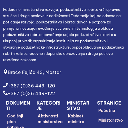
Federalno ministarstvo razvoja, poduzetništva i obrta vrši upravne,
stručne i druge poslove iz nadležnosti Federacije koji se odnose na:
poticanje razvoja, poduzetništva i obrta; davanje potpore za
primjenu inovacija i uvođenje suvremenih tehnologija u oblasti
poduzetništva i obrta; povećanje udjela poduzetništva i obrta u
ukupnoj privredi; organiziranje institucija za poduzetništvo i
stvaranje poduzetničke infrastrukture, osposobljavanje poduzetnika
i obrtnika kroz redovno i dopunsko obrazovanje i druge poslove
utvrđene zakonom.
Braće Fejića 43, Mostar
+387 (0)36 449-120
+387 (0)36 449-122
DOKUMEN
KATEGORI
MINISTAR
STRANICE
TI
JE
STVO
Početna
Godišnji
Aktivnosti
Kabinet
Ministarstvo
plan
ministarstva
ministra
nabavke