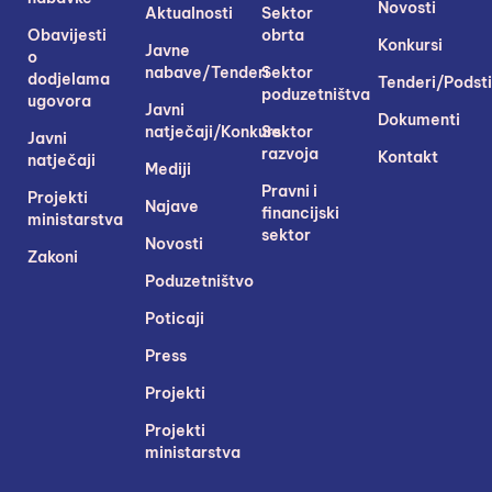
Novosti
Aktualnosti
Sektor
Obavijesti
obrta
Konkursi
Javne
o
nabave/Tenderi
Sektor
dodjelama
Tenderi/Podsti
poduzetništva
ugovora
Javni
Dokumenti
natječaji/Konkursi
Sektor
Javni
razvoja
Kontakt
natječaji
Mediji
Pravni i
Projekti
Najave
financijski
ministarstva
sektor
Novosti
Zakoni
Poduzetništvo
Poticaji
Press
Projekti
Projekti
ministarstva