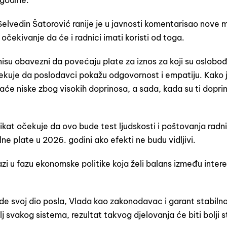
 godine.
elvedin Šatorović ranije je u javnosti komentarisao nove 
očekivanje da će i radnici imati koristi od toga.
isu obavezni da povećaju plate za iznos za koji su oslobo
ekuje da poslodavci pokažu odgovornost i empatiju. Kako 
laće niske zbog visokih doprinosa, a sada, kada su ti dopri
ikat očekuje da ovo bude test ljudskosti i poštovanja radni
e plate u 2026. godini ako efekti ne budu vidljivi.
zi u fazu ekonomske politike koja želi balans između inter
urade svoj dio posla, Vlada kao zakonodavac i garant stabilno
lj svakog sistema, rezultat takvog djelovanja će biti bolji 