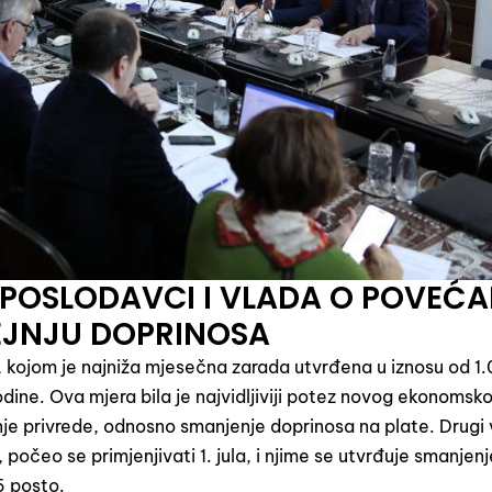
I, POSLODAVCI I VLADA O POVEĆ
NEJNJU DOPRINOSA
, kojom je najniža mjesečna zarada utvrđena u iznosu od 1
dine. Ova mjera bila je najvidljiviji potez novog ekonomsk
enje privrede, odnosno smanjenje doprinosa na plate. Drugi
očeo se primjenjivati 1. jula, i njime se utvrđuje smanjenj
5 posto.