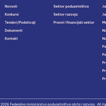
Novosti
Sektor poduzetništva
Ja
Konkursi
Sektor razvoja
Ja
i
Tenderi/Podsticaji
Pravni i financijski sektor
Me
Dokumenti
Na
Kontakt
No
Po
Po
Pr
Pr
Pr
2026 Federalno ministarstvo poduzetništva obrta i razvoja . All rig