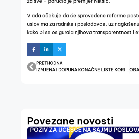
za sve – poručio je premijer Nikšić.
Vlada očekuje da će sprovedene reforme poste
uslovima za radnike i poslodavce, uz naglašenu 
kako bi se osigurala njihova transparentnost i e
PRETHODNA
IZMJENA I DOPUNA KONAČNE LISTE KORISNIKA DIJELA GRANT SREDSTAVA TEKUĆIH TRANSFERA SA EKONOMSKOG KODA 614500 ZA 2025. GODINU
Povezane novosti
POZIV ZA UČEŠĆE NA SAJMU POSLOVA