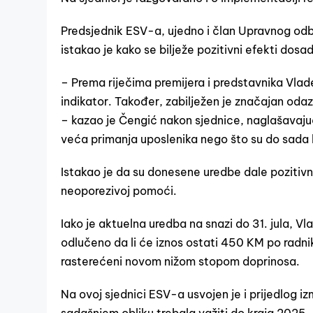
Predsjednik ESV-a, ujedno i član Upravnog od
istakao je kako se bilježe pozitivni efekti dosa
– Prema riječima premijera i predstavnika Vlade
indikator. Također, zabilježen je značajan od
– kazao je Čengić nakon sjednice, naglašavajući
veća primanja uposlenika nego što su do sada b
Istakao je da su donesene uredbe dale pozitivn
neoporezivoj pomoći.
Iako je aktuelna uredba na snazi do 31. jula, Vl
odlučeno da li će iznos ostati 450 KM po radni
rasterećeni novom nižom stopom doprinosa.
Na ovoj sjednici ESV-a usvojen je i prijedlog i