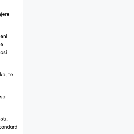
mjere
đeni
je
nosi
ka, te
esa
sti,
standard