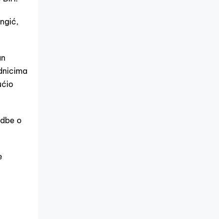
ngić,
an
adnicima
ućio
edbe o
e