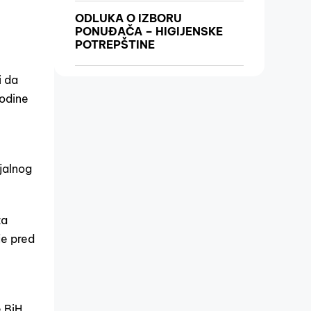
ODLUKA O IZBORU
PONUĐAČA – HIGIJENSKE
POTREPŠTINE
i da
godine
jalnog
za
je pred
 BiH.