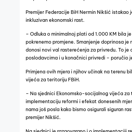
Premijer Federacije BiH Nermin Nikšić istakao j
inkluzivan ekonomski rast.
– Odluka o minimalnoj plati od 1.000 KM bila je
pokrenemo promjene. Smanjenje doprinosa je nas
donosi novi val rasterećenja za privredu. To je 
poslodavcima i u konačnici privredi – poručio je
Primjena ovih mjera i njihov učinak na terenu 
vijeća za teritoriju FBiH.
– Na sjednici Ekonomsko-socijalnog vijeća za 
implementaciju reformi i efekat donesenih mjera
nama još posla kako bismo osigurali siguran ras
premijer Nikšić.
Na sjednici je razgovarano i o implementaciji r