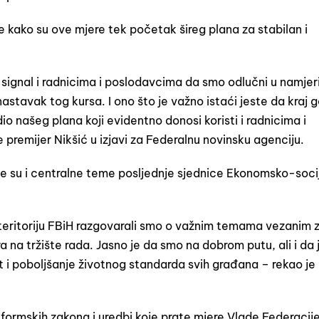
e kako su ove mjere tek početak šireg plana za stabilan i
 signal i radnicima i poslodavcima da smo odlučni u namjer
tavak tog kursa. I ono što je važno istaći jeste da kraj 
dio našeg plana koji evidentno donosi koristi i radnicima i
 premijer Nikšić u izjavi za Federalnu novinsku agenciju.
bile su i centralne teme posljednje sjednice Ekonomsko-soci
teritoriju FBiH razgovarali smo o važnim temama vezanim 
 na tržište rada. Jasno je da smo na dobrom putu, ali i da 
t i poboljšanje životnog standarda svih građana – rekao je
eformskih zakona i uredbi koje prate mjere Vlade Federacije