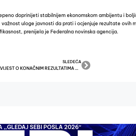
peno doprinijeti stabilnijem ekonomskom ambijentu i bolj
važnost uloge javnosti da prati i ocjenjuje rezultate ovih 
fikasnost, prenijela je Federalna novinska agencija.
SLEDEĆA
OBAVIJEST O KONAČNIM REZULTATIMA UREDBE O MJERAMA FINANSIJSKE POMOĆI PRIVATNIM POSLODAVCIMA, OBRTIMA I OSTALIM SAMOSTALNIM DJELATNOSTIMA U FEDERACIJI BOSNE I HERCEGOVINE U CILJU ODRŽAVANJA POSTOJEĆIH RADNIH MJESTA ZA 2025. GODINU ZA MAJ 2025.
 ,,GLEDAJ SEBI POSLA 2026″