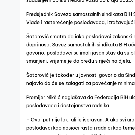
sadašnjem obliku trebala važiti do kraja 2025.
Predsjednik Saveza samostalnih sindikata BiH S
Vlade i rasterećenje poslodavaca, izražavajući 
Šatorović smatra da iako poslodavci zakonski n
doprinosa, Savez samostalnih sindikata BiH oč
govorio, poslodavci su imali jasan stav da su p
smanjeni, vrijeme je da pređu s riječi na djela.
Šatorović je također u javnosti govorio da Sind
najavio da će se zalagati za povećanje minimaln
Premijer Nikšić naglašava da Federacija BiH ula
poslodavaca i dostojanstva radnika.
– Ovaj put nije lak, ali je ispravan. A ako svi 
poslodavci kao nosioci rasta i radnici kao teme