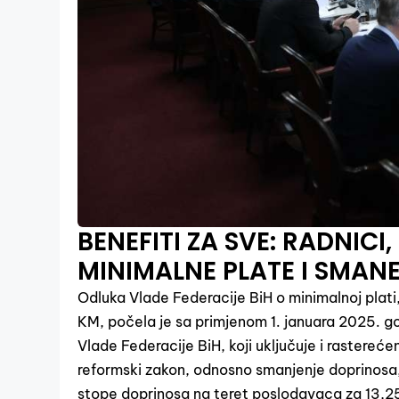
BENEFITI ZA SVE: RADNIC
MINIMALNE PLATE I SMA
Odluka Vlade Federacije BiH o minimalnoj plati
KM, počela je sa primjenom 1. januara 2025. go
Vlade Federacije BiH, koji uključuje i rastereć
reformski zakon, odnosno smanjenje doprinosa, p
stope doprinosa na teret poslodavaca za 13,2