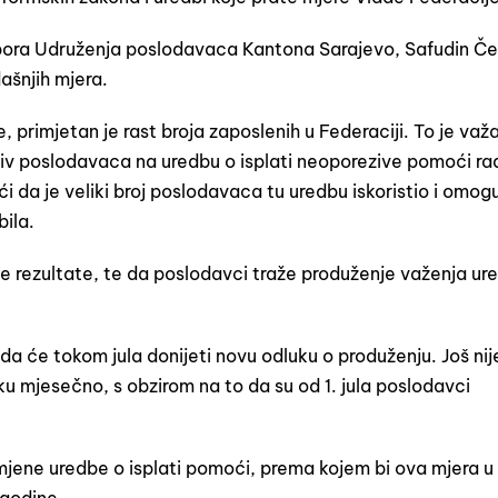
bora Udruženja poslodavaca Kantona Sarajevo, Safudin Če
dašnjih mjera.
, primjetan je rast broja zaposlenih u Federaciji. To je važ
aziv poslodavaca na uredbu o isplati neoporezive pomoći r
 da je veliki broj poslodavaca tu uredbu iskoristio i omog
ila.
e rezultate, te da poslodavci traže produženje važenja ur
ada će tokom jula donijeti novu odluku o produženju. Još nij
ku mjesečno, s obzirom na to da su od 1. jula poslodavci
zmjene uredbe o isplati pomoći, prema kojem bi ova mjera u