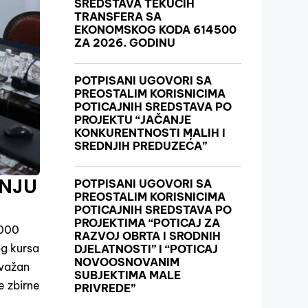
SREDSTAVA TEKUĆIH
TRANSFERA SA
EKONOMSKOG KODA 614500
ZA 2026. GODINU
POTPISANI UGOVORI SA
PREOSTALIM KORISNICIMA
POTICAJNIH SREDSTAVA PO
PROJEKTU “JAČANJE
KONKURENTNOSTI MALIH I
SREDNJIH PREDUZEĆA”
ANJU
POTPISANI UGOVORI SA
PREOSTALIM KORISNICIMA
POTICAJNIH SREDSTAVA PO
PROJEKTIMA “POTICAJ ZA
.000
RAZVOJ OBRTA I SRODNIH
og kursa
DJELATNOSTI” I “POTICAJ
NOVOOSNOVANIM
 važan
SUBJEKTIMA MALE
e zbirne
PRIVREDE”