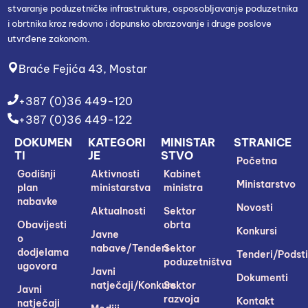
stvaranje poduzetničke infrastrukture, osposobljavanje poduzetnika
i obrtnika kroz redovno i dopunsko obrazovanje i druge poslove
utvrđene zakonom.
Braće Fejića 43, Mostar
+387 (0)36 449-120
+387 (0)36 449-122
DOKUMEN
KATEGORI
MINISTAR
STRANICE
TI
JE
STVO
Početna
Godišnji
Aktivnosti
Kabinet
Ministarstvo
plan
ministarstva
ministra
nabavke
Novosti
Aktualnosti
Sektor
Obavijesti
obrta
Konkursi
Javne
o
nabave/Tenderi
Sektor
dodjelama
Tenderi/Podsti
poduzetništva
ugovora
Javni
Dokumenti
natječaji/Konkursi
Sektor
Javni
razvoja
Kontakt
natječaji