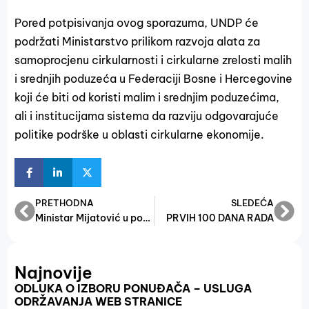
Pored potpisivanja ovog sporazuma, UNDP će
podržati Ministarstvo prilikom razvoja alata za
samoprocjenu cirkularnosti i cirkularne zrelosti malih
i srednjih poduzeća u Federaciji Bosne i Hercegovine
koji će biti od koristi malim i srednjim poduzećima,
ali i institucijama sistema da razviju odgovarajuće
politike podrške u oblasti cirkularne ekonomije.
PRETHODNA
SLEDEĆA
Ministar Mijatović u posjeti Bosansko-podrinjskom kantonu.
PRVIH 100 DANA RADA
Najnovije
ODLUKA O IZBORU PONUĐAČA – USLUGA
ODRŽAVANJA WEB STRANICE