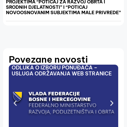
PROJEKTIMA “POTICAJ ZA RAZVOJ OBRTA I
SRODNIH DJELATNOSTI” I “POTICAJ
NOVOOSNOVANIM SUBJEKTIMA MALE PRIVREDE”
Povezane novosti
ODLUKA O IZBORU PONUĐAČA –
P
USLUGA ODRŽAVANJA WEB STRANICE
,,