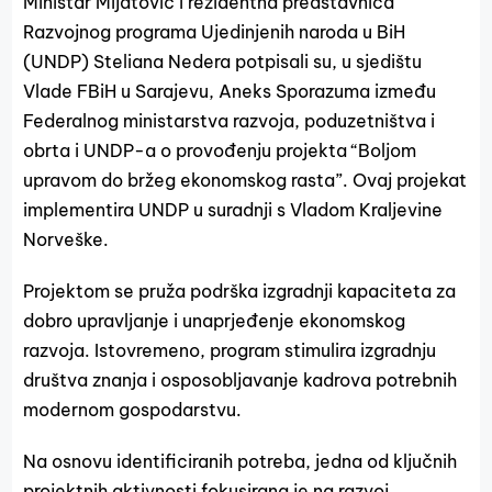
Ministar Mijatović i rezidentna predstavnica
Razvojnog programa Ujedinjenih naroda u BiH
(UNDP) Steliana Nedera potpisali su, u sjedištu
Vlade FBiH u Sarajevu, Aneks Sporazuma između
Federalnog ministarstva razvoja, poduzetništva i
obrta i UNDP-a o provođenju projekta “Boljom
upravom do bržeg ekonomskog rasta”. Ovaj projekat
implementira UNDP u suradnji s Vladom Kraljevine
Norveške.
Projektom se pruža podrška izgradnji kapaciteta za
dobro upravljanje i unaprjeđenje ekonomskog
razvoja. Istovremeno, program stimulira izgradnju
društva znanja i osposobljavanje kadrova potrebnih
modernom gospodarstvu.
Na osnovu identificiranih potreba, jedna od ključnih
projektnih aktivnosti fokusirana je na razvoj