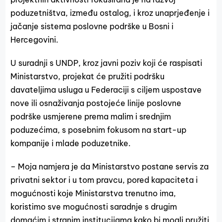
poduzetništva, između ostalog, i kroz unaprjeđenje i
jačanje sistema poslovne podrške u Bosni i
Hercegovini.
U suradnji s UNDP, kroz javni poziv koji će raspisati
Ministarstvo, projekat će pružiti podršku
davateljima usluga u Federaciji s ciljem uspostave
nove ili osnaživanja postojeće linije poslovne
podrške usmjerene prema malim i srednjim
poduzećima, s posebnim fokusom na start-up
kompanije i mlade poduzetnike.
– Moja namjera je da Ministarstvo postane servis za
privatni sektor i u tom pravcu, pored kapaciteta i
mogućnosti koje Ministarstva trenutno ima,
koristimo sve mogućnosti saradnje s drugim
domaćim i stranim institucijama kako bi mogli pružiti