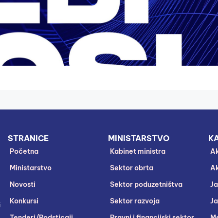
STRANICE
MINISTARSTVO
KA
Početna
Kabinet ministra
Ak
Ministarstvo
Sektor obrta
Ak
Novosti
Sektor poduzetništva
Ja
Konkursi
Sektor razvoja
Ja
i
Tenderi/Podsticaji
Pravni i financijski sektor
Me