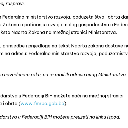
oj raspravi.
Federalno ministarstvo razvoja, poduzetništva i obrta da
u Zakona o poticanju razvoja malog gospodarstva u Federa
eksta Nacrta Zakona na mrežnoj stranici Ministarstva.
je, primjedbe i prijedloge na tekst Nacrta zakona dostave n
em na adresu: Federalno ministarstvo razvoja, poduzetništv
i u navedenom roku, na e-mail ili adresu ovog Ministarstva, 
arstva u Federaciji BiH možete naći na mrežnoj stranici
 i obrta (
www.fmrpo.gob.ba
).
darstva
u Federaciji BiH možete preuzeti na linku ispod: