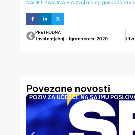
NACRT ZAKONA – razvoj malog gospodarstva
PRETHODNA
Javni natječaj – Igre na sreću 2020.
Povezane novosti
POZIV ZA UČEŠĆE NA SAJMU POSLOVA