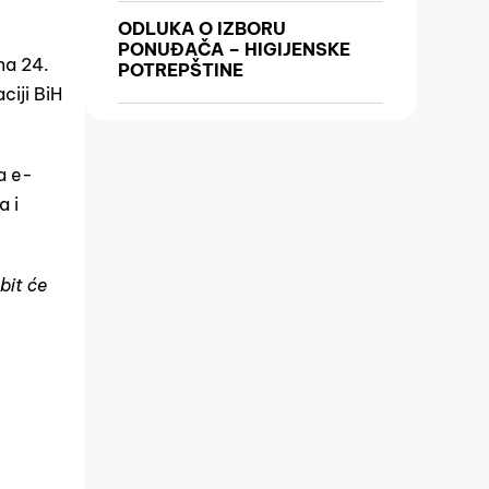
ODLUKA O IZBORU
PONUĐAČA – HIGIJENSKE
na 24.
POTREPŠTINE
ciji BiH
a e-
a i
bit će