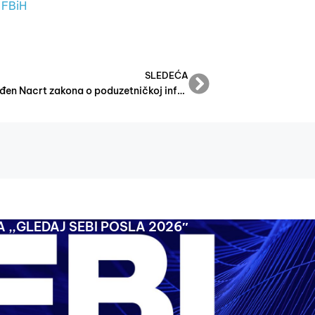
 FBiH
SLEDEĆA
Utvrđen Nacrt zakona o poduzetničkoj infrastrukturi u FBiH
 ,,GLEDAJ SEBI POSLA 2026″