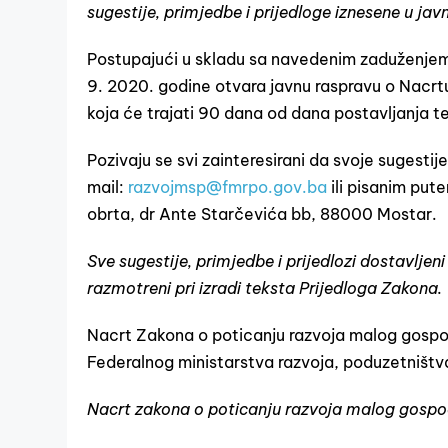
sugestije, primjedbe i prijedloge iznesene u javn
Postupajući u skladu sa navedenim zaduženjem 
9. 2020. godine otvara javnu raspravu o Nacrt
koja će trajati 90 dana od dana postavljanja t
Pozivaju se svi zainteresirani da svoje sugesti
mail:
razvojmsp@fmrpo.gov.ba
ili pisanim put
obrta, dr Ante Starčevića bb, 88000 Mostar.
Sve sugestije, primjedbe i prijedlozi dostavljen
razmotreni pri izradi teksta Prijedloga Zakona.
Nacrt Zakona o poticanju razvoja malog gospod
Federalnog ministarstva razvoja, poduzetništva
Nacrt zakona o poticanju razvoja malog
gospo