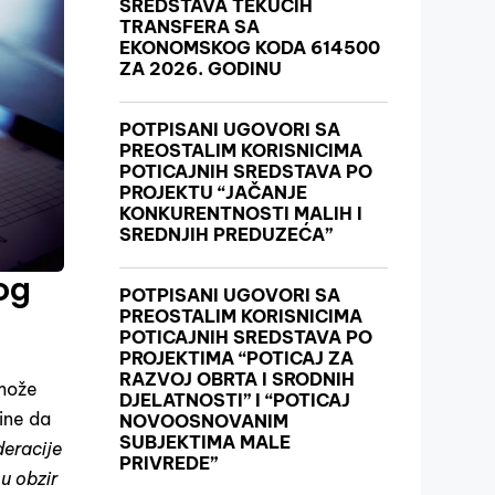
SREDSTAVA TEKUĆIH
TRANSFERA SA
EKONOMSKOG KODA 614500
ZA 2026. GODINU
POTPISANI UGOVORI SA
PREOSTALIM KORISNICIMA
POTICAJNIH SREDSTAVA PO
PROJEKTU “JAČANJE
KONKURENTNOSTI MALIH I
SREDNJIH PREDUZEĆA”
og
POTPISANI UGOVORI SA
PREOSTALIM KORISNICIMA
POTICAJNIH SREDSTAVA PO
PROJEKTIMA “POTICAJ ZA
RAZVOJ OBRTA I SRODNIH
 može
DJELATNOSTI” I “POTICAJ
ine da
NOVOOSNOVANIM
SUBJEKTIMA MALE
eracije
PRIVREDE”
u obzir