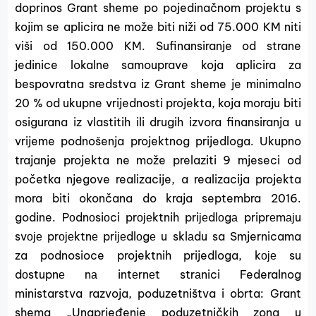
doprinos Grant sheme po pojedinačnom projektu s
kojim se aplicira ne može biti niži od 75.000 KM niti
viši od 150.000 KM. Sufinansiranje od strane
jedinice lokalne samouprave koja aplicira za
bespovratna sredstva iz Grant sheme je minimalno
20 % od ukupne vrijednosti projekta, koja moraju biti
osigurana iz vlastitih ili drugih izvora finansiranja u
vrijeme podnošenja projektnog prijedloga. Ukupno
trajanje projekta ne može prelaziti 9 mjeseci od
početka njegove realizacije, a realizacija projekta
mora biti okončana do kraja septembra 2016.
godine. Pоdnоsiоci prојеktnih priјеdlоgа priprеmајu
svоје prојеktnе priјеdlоgе u sklаdu sa Smjernicama
za podnosioce projektnih prijedloga, kоје su
dоstupnе nа intеrnеt strаnici Federalnog
ministarstva razvoja, poduzetništva i obrta: Grant
shema „Unaprjeđenje poduzetničkih zona u