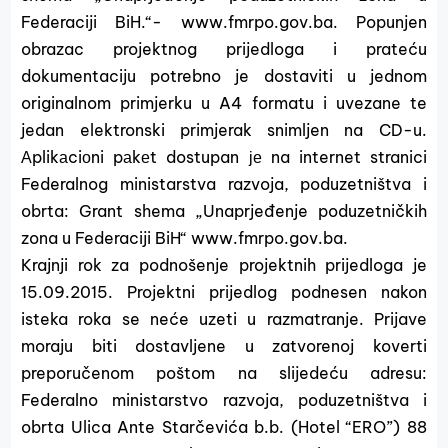
Federaciji BiH.“- www.fmrpo.gov.ba. Popunjen
obrazac projektnog prijedloga i prateću
dokumentaciju potrebno je dostaviti u jednom
originalnom primjerku u A4 formatu i uvezane te
jedan elektronski primjerak snimljen na CD-u.
Аplikаciоni pаkеt dostupan је na internet stranici
Federalnog ministarstva razvoja, poduzetništva i
obrta: Grant shema „Unaprjeđenje poduzetničkih
zona u Federaciji BiH“ www.fmrpo.gov.ba.
Krajnji rok za podnošenje projektnih prijedloga je
15.09.2015. Projektni prijedlog podnesen nakon
isteka roka se neće uzeti u razmatranje. Prijave
moraju biti dostavljene u zatvorenoj koverti
preporučenom poštom na slijedeću adresu:
Federalno ministarstvo razvoja, poduzetništva i
obrta Ulica Ante Starčevića b.b. (Hotel “ERO”) 88