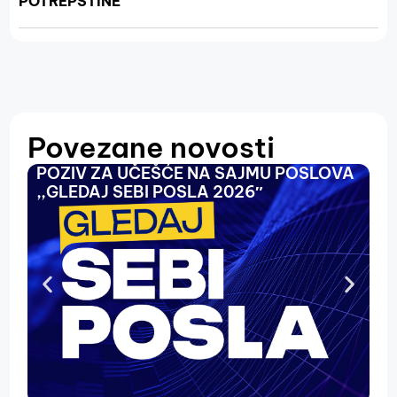
POTREPŠTINE
Povezane novosti
POZIV ZA UČEŠĆE NA SAJMU POSLOVA
O
,,GLEDAJ SEBI POSLA 2026″
N