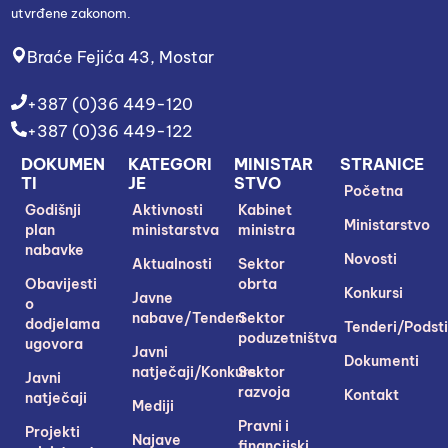
utvrđene zakonom.
Braće Fejića 43, Mostar
+387 (0)36 449-120
+387 (0)36 449-122
DOKUMEN
KATEGORI
MINISTAR
STRANICE
TI
JE
STVO
Početna
Godišnji
Aktivnosti
Kabinet
Ministarstvo
plan
ministarstva
ministra
nabavke
Novosti
Aktualnosti
Sektor
Obavijesti
obrta
Konkursi
Javne
o
nabave/Tenderi
Sektor
dodjelama
Tenderi/Podsti
poduzetništva
ugovora
Javni
Dokumenti
natječaji/Konkursi
Sektor
Javni
razvoja
Kontakt
natječaji
Mediji
Pravni i
Projekti
Najave
financijski