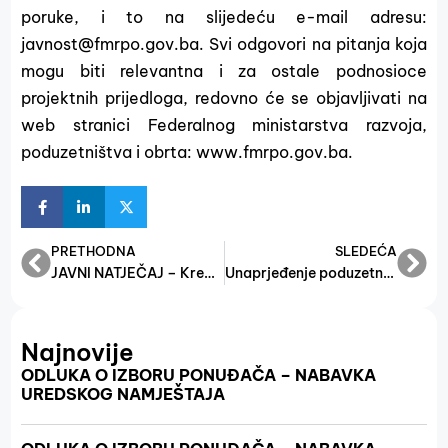
poruke, i to na slijedeću e-mail adresu:
javnost@fmrpo.gov.ba. Svi odgovori na pitanja koja
mogu biti relevantna i za ostale podnosioce
projektnih prijedloga, redovno će se objavljivati na
web stranici Federalnog ministarstva razvoja,
poduzetništva i obrta: www.fmrpo.gov.ba.
PRETHODNA
SLEDEĆA
JAVNI NATJEČAJ – Kreditni poticaj 2015.
Unaprjeđenje poduzetničkih zona u Federaciji BiH
Najnovije
ODLUKA O IZBORU PONUĐAČA – NABAVKA
UREDSKOG NAMJEŠTAJA