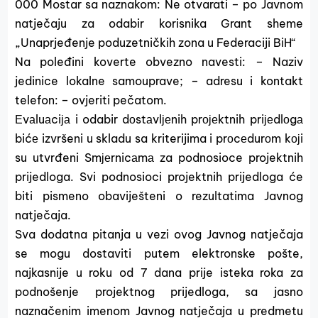
000 Mostar sa naznakom: Ne otvarati – po Javnom
natječaju za odabir korisnika Grant sheme
„Unaprjeđenje poduzetničkih zona u Federaciji BiH“
Na poleđini koverte obvezno navesti: – Naziv
jedinice lokalne samouprave; – adresu i kontakt
telefon: – ovjeriti pečatom.
Еvаluаciја i odabir dоstаvlјеnih prојеktnih priјеdlоgа
bićе izvršeni u skladu sa kriterijima i prоcеdurоm kојi
su utvrđeni Smјеrnicаmа za podnosioce projektnih
prijedloga. Svi podnosioci projektnih prijedloga će
biti pismeno obaviješteni o rezultatima Javnog
natječaja.
Sva dodatna pitanja u vezi ovog Javnog natječaja
se mogu dostaviti putem elektronske pošte,
najkasnije u roku od 7 dana prije isteka roka za
podnošenje projektnog prijedloga, sa jasno
naznačenim imenom Javnog natječaja u predmetu