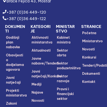
Braće Fejića 43, Mostar
+387 (0)36 449-120
+387 (0)36 449-122
DOKUMEN
KATEGORI
MINISTAR
STRANICE
TI
JE
STVO
Početna
Godišnji
Aktivnosti
Kabinet
Ministarstvo
plan
ministarstva
ministra
nabavke
Novosti
Aktualnosti
Sektor
Obavijesti
obrta
Konkursi
Javne
o
nabave/Tenderi
Sektor
dodjelama
Tenderi/Podsti
poduzetništva
ugovora
Javni
Dokumenti
natječaji/Konkursi
Sektor
Javni
razvoja
Kontakt
natječaji
Mediji
Pravni i
Projekti
Najave
financijski
ministarstva
sektor
Novosti
Zakoni