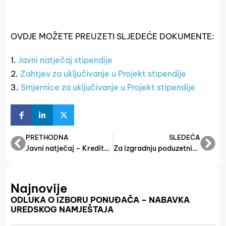
OVDJE MOŽETE PREUZETI SLJEDEĆE DOKUMENTE:
1.
Javni natječaj stipendije
2.
Zahtjev za uključivanje u Projekt stipendije
3.
Smjernice za uključivanje u Projekt stipendije
PRETHODNA
SLEDEĆA
Javni natječaj – Kreditni poticaji u 2018.
Za izgradnju poduzetničkih zona u 20 općina FBiH 3.747.462,41 KM
Najnovije
ODLUKA O IZBORU PONUĐAČA – NABAVKA
UREDSKOG NAMJEŠTAJA