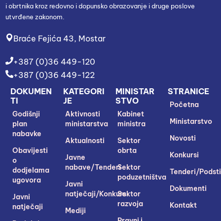
i obrtnika kroz redovno i dopunsko obrazovanje i druge poslove
utvrđene zakonom.
Braće Fejića 43, Mostar
+387 (0)36 449-120
+387 (0)36 449-122
DOKUMEN
KATEGORI
MINISTAR
STRANICE
TI
JE
STVO
Početna
Godišnji
Aktivnosti
Kabinet
Ministarstvo
plan
ministarstva
ministra
nabavke
Novosti
Aktualnosti
Sektor
Obavijesti
obrta
Konkursi
Javne
o
nabave/Tenderi
Sektor
dodjelama
Tenderi/Podsti
poduzetništva
ugovora
Javni
Dokumenti
natječaji/Konkursi
Sektor
Javni
razvoja
Kontakt
natječaji
Mediji
Pravni i