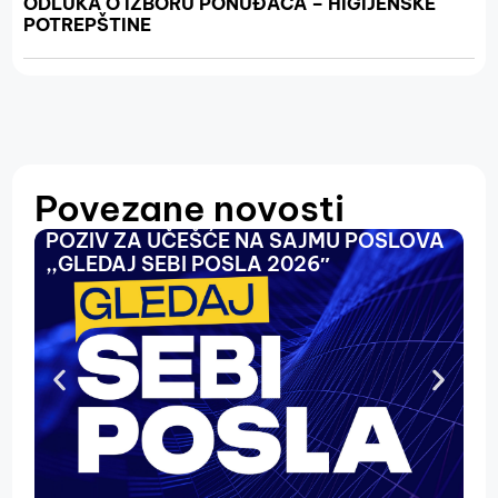
ODLUKA O IZBORU PONUĐAČA – HIGIJENSKE
POTREPŠTINE
Povezane novosti
POZIV ZA UČEŠĆE NA SAJMU POSLOVA
O
,,GLEDAJ SEBI POSLA 2026″
N