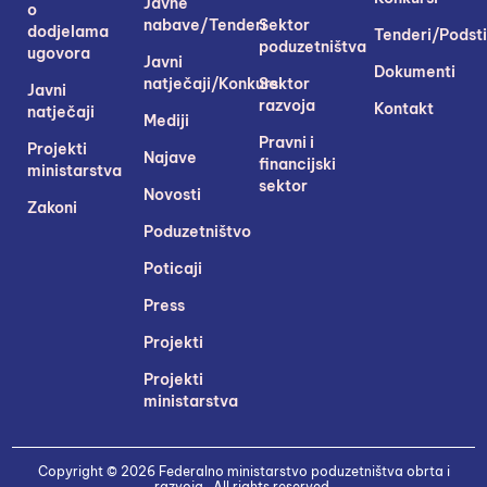
Javne
o
nabave/Tenderi
Sektor
dodjelama
Tenderi/Podsti
poduzetništva
ugovora
Javni
Dokumenti
natječaji/Konkursi
Sektor
Javni
razvoja
Kontakt
natječaji
Mediji
Pravni i
Projekti
Najave
financijski
ministarstva
sektor
Novosti
Zakoni
Poduzetništvo
Poticaji
Press
Projekti
Projekti
ministarstva
Copyright © 2026 Federalno ministarstvo poduzetništva obrta i
razvoja . All rights reserved.