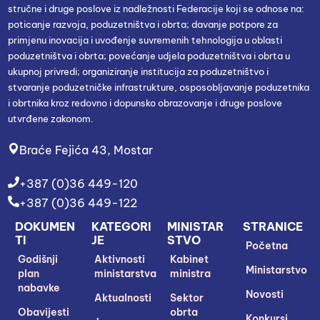
stručne i druge poslove iz nadležnosti Federacije koji se odnose na:
poticanje razvoja, poduzetništva i obrta; davanje potpore za
primjenu inovacija i uvođenje suvremenih tehnologija u oblasti
poduzetništva i obrta; povećanje udjela poduzetništva i obrta u
ukupnoj privredi; organiziranje institucija za poduzetništvo i
stvaranje poduzetničke infrastrukture, osposobljavanje poduzetnika
i obrtnika kroz redovno i dopunsko obrazovanje i druge poslove
utvrđene zakonom.
Braće Fejića 43, Mostar
+387 (0)36 449-120
+387 (0)36 449-122
DOKUMEN
KATEGORI
MINISTAR
STRANICE
TI
JE
STVO
Početna
Godišnji
Aktivnosti
Kabinet
Ministarstvo
plan
ministarstva
ministra
nabavke
Novosti
Aktualnosti
Sektor
Obavijesti
obrta
Konkursi