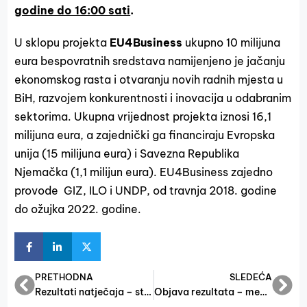
godine do 16:00 sati
.
U sklopu projekta
EU4Business
ukupno 10 milijuna
eura bespovratnih sredstava namijenjeno je jačanju
ekonomskog rasta i otvaranju novih radnih mjesta u
BiH, razvojem konkurentnosti i inovacija u odabranim
sektorima. Ukupna vrijednost projekta iznosi 16,1
milijuna eura, a zajednički ga financiraju Evropska
unija (15 milijuna eura) i Savezna Republika
Njemačka (1,1 milijun eura). EU4Business zajedno
provode GIZ, ILO i UNDP, od travnja 2018. godine
do ožujka 2022. godine.
PRETHODNA
SLEDEĆA
Rezultati natječaja – stipendiranje učenika u 2019.
Objava rezultata – mentoring usluge i poduzetničke zone