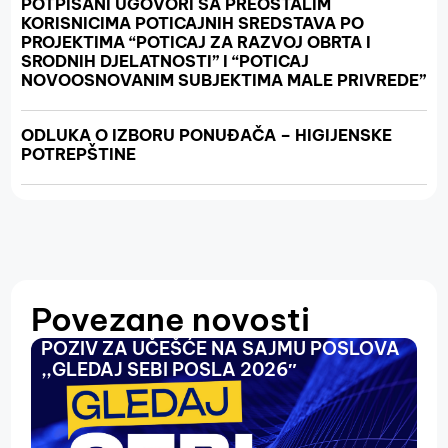
POTPISANI UGOVORI SA PREOSTALIM
KORISNICIMA POTICAJNIH SREDSTAVA PO
PROJEKTIMA “POTICAJ ZA RAZVOJ OBRTA I
SRODNIH DJELATNOSTI” I “POTICAJ
NOVOOSNOVANIM SUBJEKTIMA MALE PRIVREDE”
ODLUKA O IZBORU PONUĐAČA – HIGIJENSKE
POTREPŠTINE
Povezane novosti
POZIV ZA UČEŠĆE NA SAJMU POSLOVA
O
,,GLEDAJ SEBI POSLA 2026″
N