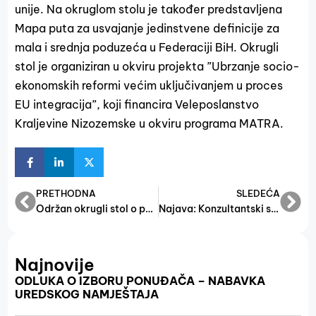
unije. Na okruglom stolu je također predstavljena
Mapa puta za usvajanje jedinstvene definicije za
mala i srednja poduzeća u Federaciji BiH. Okrugli
stol je organiziran u okviru projekta ”Ubrzanje socio-
ekonomskih reformi većim uključivanjem u proces
EU integracija”, koji financira Veleposlanstvo
Kraljevine Nizozemske u okviru programa MATRA.
PRETHODNA
SLEDEĆA
Održan okrugli stol o potrebama gospodarskih subjekata
Najava: Konzultantski sastanak o prednacrtu Zakona o poduzetničkoj infrastrukturi u Federaciji Bosne i Hercegovine
Najnovije
ODLUKA O IZBORU PONUĐAČA – NABAVKA
UREDSKOG NAMJEŠTAJA