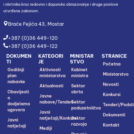
i obrtnika kroz redovno i dopunsko obrazovanje i druge poslove
utvrđene zakonom.
Braće Fejića 43, Mostar
+387 (0)36 449-120
+387 (0)36 449-122
DOKUMEN
KATEGORI
MINISTAR
STRANICE
TI
JE
STVO
Početna
Godišnji
Aktivnosti
Kabinet
Ministarstvo
plan
ministarstva
ministra
nabavke
Novosti
Aktualnosti
Sektor
Obavijesti
obrta
Konkursi
Javne
o
nabave/Tenderi
Sektor
dodjelama
Tenderi/Podsti
poduzetništva
ugovora
Javni
Dokumenti
natječaji/Konkursi
Sektor
Javni
razvoja
Kontakt
natječaji
Mediji