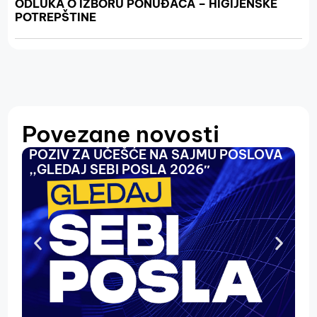
ODLUKA O IZBORU PONUĐAČA – HIGIJENSKE
POTREPŠTINE
Povezane novosti
POZIV ZA UČEŠĆE NA SAJMU POSLOVA
O
,,GLEDAJ SEBI POSLA 2026″
N