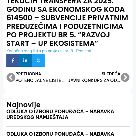
TEKUĆIH TRANSFERA ZA 2025.
GODINU SA EKONOMSKOG KODA
614500 – SUBVENCIJE PRIVATNIM
PREDUZEĆIMA I PODUZETNICIMA
PO PROJEKTU BR 5. “RAZVOJ
START – UP EKOSISTEMA”
Konačna rang lista po projektu br. 5
Preuzmi
PRETHODNA
SLEDEĆA
POTENCIJALNE LISTE PO PROJEKTIMA: PROJEKAT 1: “IZGRADNJA PODUZETNIČKIH ZONA”, PROJEKAT 2: “UNAPREĐENJE INSTITUCIJSKE PODUZETNIČKE INFRASTRUKTURE”, PROJEKAT 3: “POTICAJI ZA ORGANIZOVANJE SAJMOVA PRIVREDE” I PROJEKAT 6: “PODRŠKA MSP U IT SEKTORU”
JAVNI KONKURS ZA ODABIR KORISNIKA KREDITNIH SREDSTAVA PO PROGRAMU “KREDITNI POTICAJ RAZVOJA, PODUZETNIŠTVA I OBRTA” ZA 2025. GODINU
Najnovije
ODLUKA O IZBORU PONUĐAČA – NABAVKA
UREDSKOG NAMJEŠTAJA
ODLUKA O IZBORU PONUĐAČA – NABAVKA