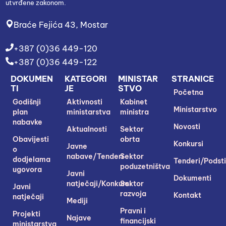
utvrđene zakonom.
Braće Fejića 43, Mostar
+387 (0)36 449-120
+387 (0)36 449-122
DOKUMEN
KATEGORI
MINISTAR
STRANICE
TI
JE
STVO
Početna
Godišnji
Aktivnosti
Kabinet
Ministarstvo
plan
ministarstva
ministra
nabavke
Novosti
Aktualnosti
Sektor
Obavijesti
obrta
Konkursi
Javne
o
nabave/Tenderi
Sektor
dodjelama
Tenderi/Podsti
poduzetništva
ugovora
Javni
Dokumenti
natječaji/Konkursi
Sektor
Javni
razvoja
Kontakt
natječaji
Mediji
Pravni i
Projekti
Najave
financijski
ministarstva