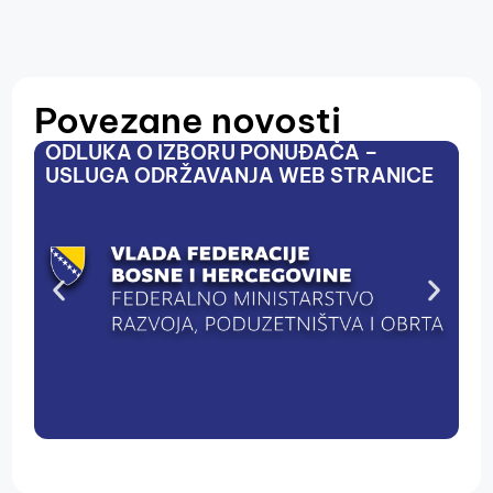
Povezane novosti
ODLUKA O IZBORU PONUĐAČA –
P
USLUGA ODRŽAVANJA WEB STRANICE
,,