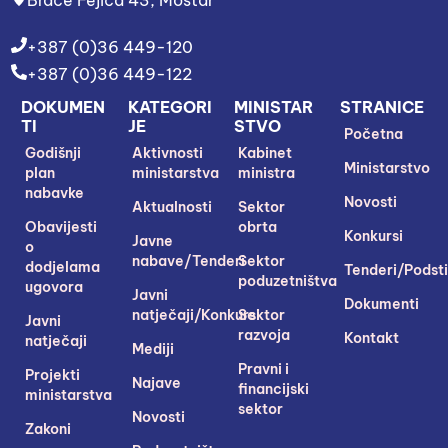
+387 (0)36 449-120
+387 (0)36 449-122
DOKUMEN
KATEGORI
MINISTAR
STRANICE
TI
JE
STVO
Početna
Godišnji
Aktivnosti
Kabinet
Ministarstvo
plan
ministarstva
ministra
nabavke
Novosti
Aktualnosti
Sektor
Obavijesti
obrta
Konkursi
Javne
o
nabave/Tenderi
Sektor
dodjelama
Tenderi/Podsti
poduzetništva
ugovora
Javni
Dokumenti
natječaji/Konkursi
Sektor
Javni
razvoja
Kontakt
natječaji
Mediji
Pravni i
Projekti
Najave
financijski
ministarstva
sektor
Novosti
Zakoni