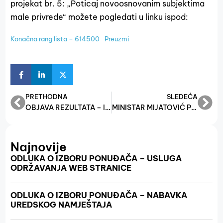
projekat br. 5: „Poticaj novoosnovanim subjektima
male privrede“ možete pogledati u linku ispod:
Konačna rang lista – 614500
Preuzmi
PRETHODNA
SLEDEĆA
OBJAVA REZULTATA – IGRE NA SREĆU
MINISTAR MIJATOVIĆ POTPISUJE UGOVORE O IMPLEMENTACIJI POTICAJNIH FINANSIJSKIH SREDSTAVA U OKVIRU PROGRAMA “PODRŠKA SEKTORU MALE PRIVREDE S CILJEM JAČANJA KONKURENTNOSTI”
Najnovije
ODLUKA O IZBORU PONUĐAČA – USLUGA
ODRŽAVANJA WEB STRANICE
ODLUKA O IZBORU PONUĐAČA – NABAVKA
UREDSKOG NAMJEŠTAJA