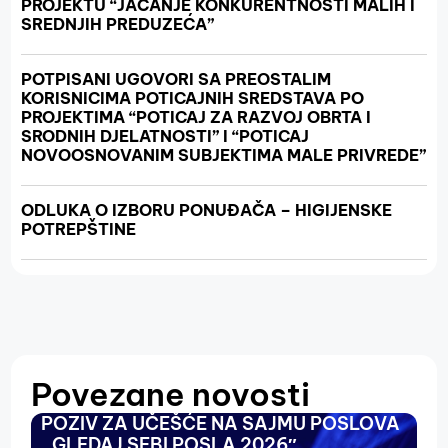
PROJEKTU “JAČANJE KONKURENTNOSTI MALIH I
SREDNJIH PREDUZEĆA”
POTPISANI UGOVORI SA PREOSTALIM
KORISNICIMA POTICAJNIH SREDSTAVA PO
PROJEKTIMA “POTICAJ ZA RAZVOJ OBRTA I
SRODNIH DJELATNOSTI” I “POTICAJ
NOVOOSNOVANIM SUBJEKTIMA MALE PRIVREDE”
ODLUKA O IZBORU PONUĐAČA – HIGIJENSKE
POTREPŠTINE
Povezane novosti
POZIV ZA UČEŠĆE NA SAJMU POSLOVA
O
,,GLEDAJ SEBI POSLA 2026″
N