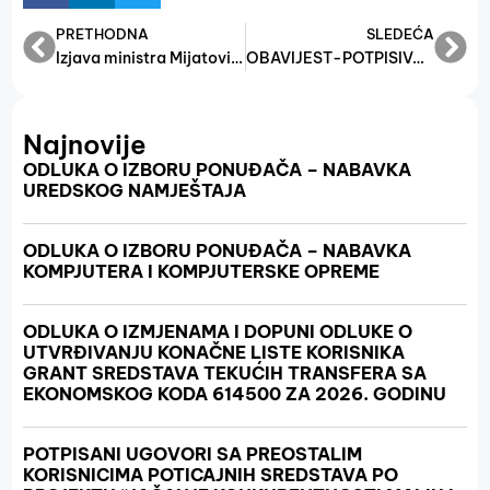
PRETHODNA
SLEDEĆA
Izjava ministra Mijatovića o grant sredstvima i zakonskoj regulativi za razvoj MSP u FBiH
OBAVIJEST-POTPISIVANJE UGOVORA S KORISNICIMA GRANT SREDSTAVA
Najnovije
ODLUKA O IZBORU PONUĐAČA – NABAVKA
UREDSKOG NAMJEŠTAJA
ODLUKA O IZBORU PONUĐAČA – NABAVKA
KOMPJUTERA I KOMPJUTERSKE OPREME
ODLUKA O IZMJENAMA I DOPUNI ODLUKE O
UTVRĐIVANJU KONAČNE LISTE KORISNIKA
GRANT SREDSTAVA TEKUĆIH TRANSFERA SA
EKONOMSKOG KODA 614500 ZA 2026. GODINU
POTPISANI UGOVORI SA PREOSTALIM
KORISNICIMA POTICAJNIH SREDSTAVA PO