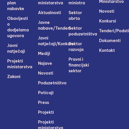
Ministarstvo
plan
ministarstva
ministra
nabavke
Novosti
Aktualnosti
Sektor
Obavijesti
obrta
Konkursi
Javne
o
nabave/Tenderi
Sektor
dodjelama
Tenderi/Podsti
poduzetništva
ugovora
Javni
Dokumenti
natječaji/Konkursi
Sektor
Javni
razvoja
Kontakt
natječaji
Mediji
Pravni i
Projekti
Najave
financijski
ministarstva
sektor
Novosti
Zakoni
Poduzetništvo
Poticaji
Press
Projekti
Projekti
ministarstva