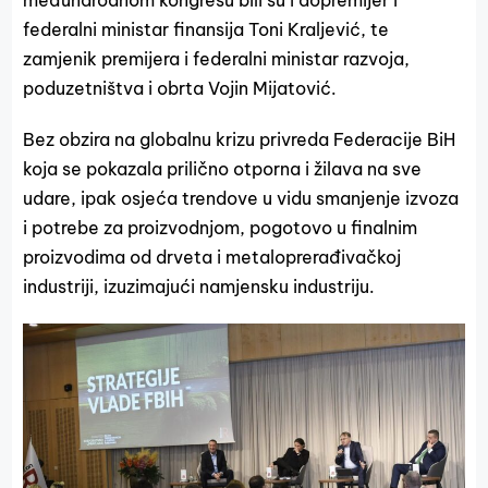
međunarodnom kongresu bili su i dopremijer i
federalni ministar finansija Toni Kraljević, te
zamjenik premijera i federalni ministar razvoja,
poduzetništva i obrta Vojin Mijatović.
Bez obzira na globalnu krizu privreda Federacije BiH
koja se pokazala prilično otporna i žilava na sve
udare, ipak osjeća trendove u vidu smanjenje izvoza
i potrebe za proizvodnjom, pogotovo u finalnim
proizvodima od drveta i metaloprerađivačkoj
industriji, izuzimajući namjensku industriju.