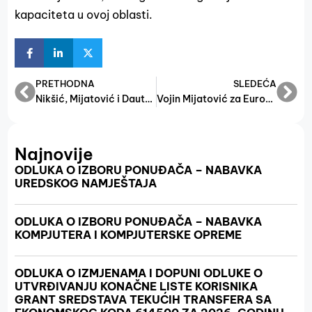
kapaciteta u ovoj oblasti.
PRETHODNA
SLEDEĆA
Nikšić, Mijatović i Dautović: Bh. rukomet spašen suspenzije „u zadnji čas“
Vojin Mijatović za Euronews BiH objasnio kako će radnici od 1. januara 2025. dobijati 1.200 KM mjesečnih primanja
Najnovije
ODLUKA O IZBORU PONUĐAČA – NABAVKA
UREDSKOG NAMJEŠTAJA
ODLUKA O IZBORU PONUĐAČA – NABAVKA
KOMPJUTERA I KOMPJUTERSKE OPREME
ODLUKA O IZMJENAMA I DOPUNI ODLUKE O
UTVRĐIVANJU KONAČNE LISTE KORISNIKA
GRANT SREDSTAVA TEKUĆIH TRANSFERA SA