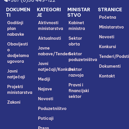
+387 (0)36 449-122
DOKUMEN
KATEGORI
MINISTAR
STRANICE
TI
JE
STVO
Početna
Godišnji
Aktivnosti
Kabinet
Ministarstvo
plan
ministarstva
ministra
nabavke
Novosti
Aktualnosti
Sektor
Obavijesti
obrta
Konkursi
Javne
o
nabave/Tenderi
Sektor
dodjelama
Tenderi/Podsti
poduzetništva
ugovora
Javni
Dokumenti
natječaji/Konkursi
Sektor
Javni
razvoja
Kontakt
natječaji
Mediji
Pravni i
Projekti
Najave
financijski
ministarstva
sektor
Novosti
Zakoni
Poduzetništvo
Poticaji
Press