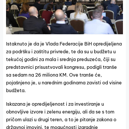
Istaknuto je da je Vlada Federacije BiH opredijeljena
za podršku i zaštitu privrede, te da su u budžetu u
tekućoj godini za mala i srednja preduzeća, čiji su
predstavnici prisustvovali kongresu, podigli tranše
sa sedam na 26 miliona KM. Ove tranše će,
pojašnjeno je, u narednim godinama zavisti od visine
budžeta.
Iskazana je opredijeljenost i za investiranje u
obnovljive izvore i zelenu energiju, ali da se s tom
pričom ulazi u drugi teren, a to je pitanje zakona o
državnoj imovini, te mogućnosti izgradnje