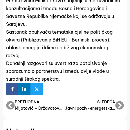
Predstavnici Ministarstva sudjeluju u međuvladinim
konzultacijama između Bosne i Hercegovine i
Savezne Republike Njemačke koji se održavaju u
Sarajevu.
Sastanak obuhvaća tematske cjeline političkog
okvira (Približavanje BiH EU- Berlinski proces),
oblasti energije i klime i održivog ekonomskog
razvoj.
Današnji razgovori su uvertira za potpisivanje
sporazuma o partnerstvu između dvije vlade u
suradnji širokog spektra.
PRETHODNA
SLEDEĆA
Mijatović – Državotovorna politika zasniva se na stvarnim potrebama građana
Javni poziv-energetska efikasnost MSP