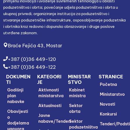
primjenu inovacija i uvođenje suvremenih tehnologija u oblasti
poduzetništva i obrta; povećanje udjela poduzetništva i obrta u
ukupnoj privredi; organiziranje institucija za poduzetništvo i
stvaranje poduzetničke infrastrukture, osposobljavanje poduzetnika
i obrtnika kroz redovno i dopunsko obrazovanje i druge poslove
utvrđene zakonom.
Braće Fejića 43, Mostar
+387 (0)36 449-120
+387 (0)36 449-122
DOKUMEN
KATEGORI
MINISTAR
STRANICE
TI
JE
STVO
Početna
Godišnji
Aktivnosti
Kabinet
Ministarstvo
plan
ministarstva
ministra
nabavke
Novosti
Aktualnosti
Sektor
Obavijesti
obrta
Konkursi
Javne
o
nabave/Tenderi
Sektor
dodjelama
Tenderi/Podsti
poduzetništva
ugovora