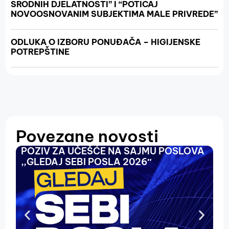
SRODNIH DJELATNOSTI” I “POTICAJ
NOVOOSNOVANIM SUBJEKTIMA MALE PRIVREDE”
ODLUKA O IZBORU PONUĐAČA – HIGIJENSKE
POTREPŠTINE
Povezane novosti
POZIV ZA UČEŠĆE NA SAJMU POSLOVA
O
,,GLEDAJ SEBI POSLA 2026″
N