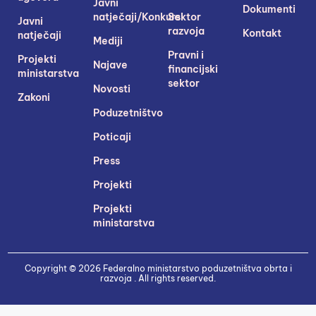
Javni
Dokumenti
natječaji/Konkursi
Sektor
Javni
razvoja
Kontakt
natječaji
Mediji
Pravni i
Projekti
Najave
financijski
ministarstva
sektor
Novosti
Zakoni
Poduzetništvo
Poticaji
Press
Projekti
Projekti
ministarstva
Copyright © 2026 Federalno ministarstvo poduzetništva obrta i
razvoja . All rights reserved.