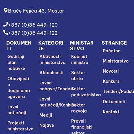
Braće Fejića 43, Mostar
+387 (0)36 449-120
+387 (0)36 449-122
DOKUMEN
KATEGORI
MINISTAR
STRANICE
TI
JE
STVO
Početna
Godišnji
Aktivnosti
Kabinet
Ministarstvo
plan
ministarstva
ministra
nabavke
Novosti
Aktualnosti
Sektor
Obavijesti
obrta
Konkursi
Javne
o
nabave/Tenderi
Sektor
dodjelama
Tenderi/Podsti
poduzetništva
ugovora
Javni
Dokumenti
natječaji/Konkursi
Sektor
Javni
razvoja
Kontakt
natječaji
Mediji
Pravni i
Projekti
Najave
financijski
ministarstva
sektor