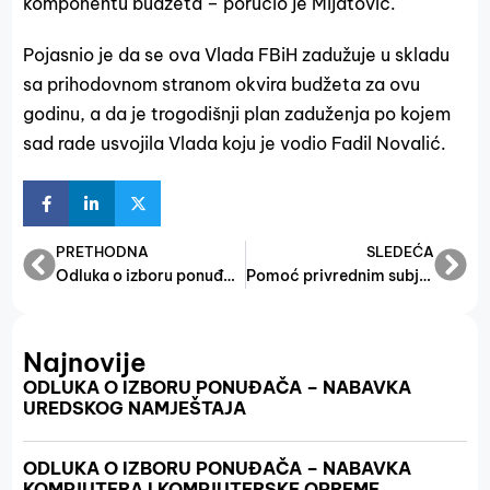
komponentu budžeta – poručio je Mijatović.
Pojasnio je da se ova Vlada FBiH zadužuje u skladu
sa prihodovnom stranom okvira budžeta za ovu
godinu, a da je trogodišnji plan zaduženja po kojem
sad rade usvojila Vlada koju je vodio Fadil Novalić.
PRETHODNA
SLEDEĆA
Odluka o izboru ponuđača- Lot 2.- osiguranje automobila
Pomoć privrednim subjektima u poplavljenim područjima u iznosu od 1.000.000,00 KM
Najnovije
ODLUKA O IZBORU PONUĐAČA – NABAVKA
UREDSKOG NAMJEŠTAJA
ODLUKA O IZBORU PONUĐAČA – NABAVKA
KOMPJUTERA I KOMPJUTERSKE OPREME