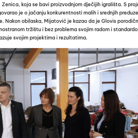
. Zenica, koja se bavi proizvodnjom dječijih igrališta. S pro
arao je o jačanju konkurentnosti malih i srednjih preduz
e. Nakon obilaska, Mijatović je kazao da je Glovis porodič
inostranom tržištu i bez problema svojim radom i standard
zuje svojim projektima i rezultatima.