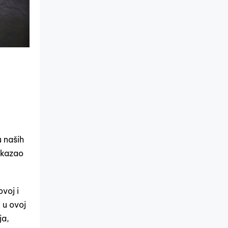
i
u naših
 kazao
voj i
 u ovoj
ja,