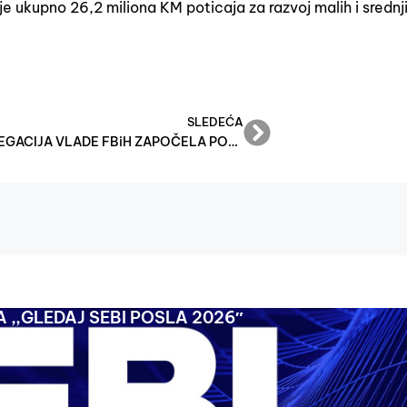
je ukupno 26,2 miliona KM poticaja za razvoj malih i srednj
SLEDEĆA
DELEGACIJA VLADE FBiH ZAPOČELA POSJETU USK SASTANKOM U CAZINU: FOKUS NA INVESTICIJAMA, RAZVOJU, JEDINSTVU I STABILNOSTI
 ,,GLEDAJ SEBI POSLA 2026″