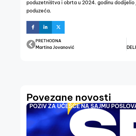
poduzetništva i obrta u 2024. godinu dodijelio 
poduzeća.
PRETHODNA
Martina Jovanović
Povezane novosti
POZIV ZA UČEŠĆE NA SAJMU POSLOVA