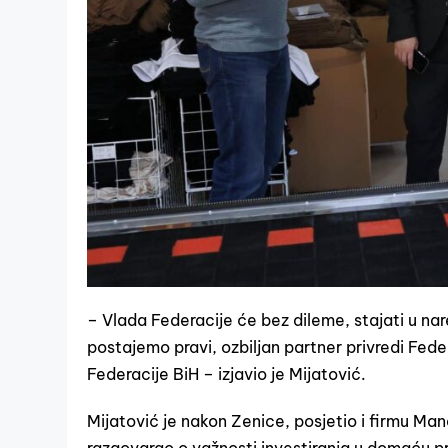
– Vlada Federacije će bez dileme, stajati u na
postajemo pravi, ozbiljan partner privredi Fede
Federacije BiH – izjavio je Mijatović.
Mijatović je nakon Zenice, posjetio i firmu M
razgovarao o važnosti investiranja u domaću proi