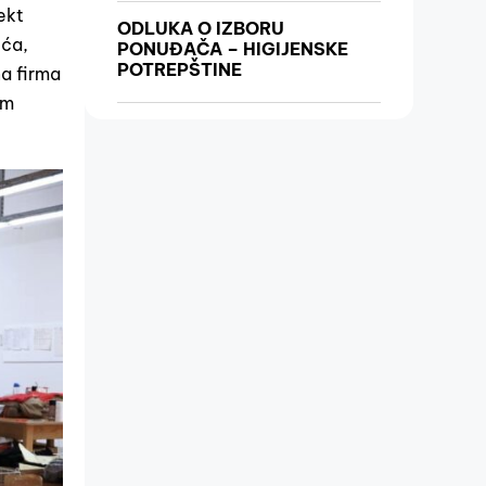
jekt
ODLUKA O IZBORU
eća,
PONUĐAČA – HIGIJENSKE
POTREPŠTINE
na firma
om