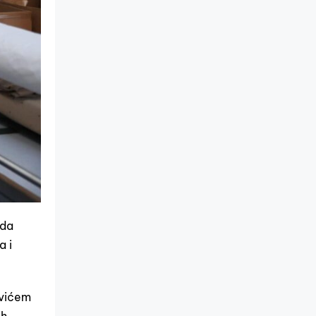
 da
a i
ovićem
ih