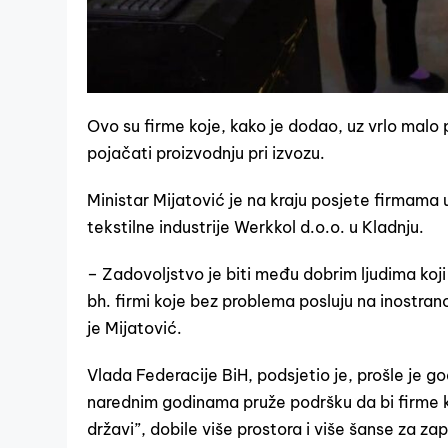
Ovo su firme koje, kako je dodao, uz vrlo malo 
pojačati proizvodnju pri izvozu.
Ministar Mijatović je na kraju posjete firmama
tekstilne industrije Werkkol d.o.o. u Kladnju.
– Zadovoljstvo je biti među dobrim ljudima koji
bh. firmi koje bez problema posluju na inostra
je Mijatović.
Vlada Federacije BiH, podsjetio je, prošle je g
narednim godinama pruže podršku da bi firme ko
državi”, dobile više prostora i više šanse za za