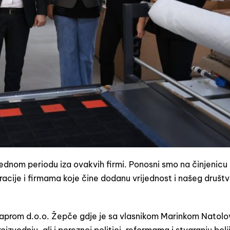
rednom periodu iza ovakvih firmi. Ponosni smo na činjenicu
racije i firmama koje čine dodanu vrijednost i našeg društv
anaprom d.o.o. Žepče gdje je sa vlasnikom Marinkom Natol
zvodnju, ali i poreznoj politici, reformama i stvaranju bolj