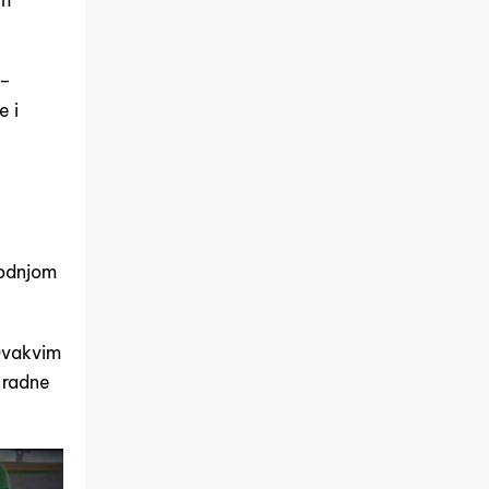
 –
e i
vodnjom
 Ovakvim
 radne