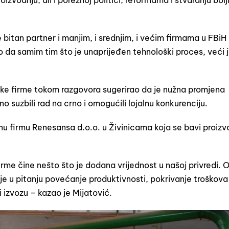
 bitan partner i manjim, i srednjim, i većim firmama u FBiH
o da samim tim što je unaprijeđen tehnološki proces, veći j
ke firme tokom razgovora sugerirao da je nužna promjena
no suzbili rad na crno i omogućili lojalnu konkurenciju.
ičnu firmu Renesansa d.o.o. u Živinicama koja se bavi proiz
me čine nešto što je dodana vrijednost u našoj privredi.
je u pitanju povećanje produktivnosti, pokrivanje troškova
i izvozu – kazao je Mijatović.