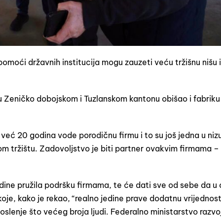
pomoći državnih institucija mogu zauzeti veću tržišnu nišu 
 u Zeničko dobojskom i Tuzlanskom kantonu obišao i fabriku
 već 20 godina vode porodičnu firmu i to su još jedna u niz
nom tržištu. Zadovoljstvo je biti partner ovakvim firmama –
odine pružila podršku firmama, te će dati sve od sebe da u o
je, kako je rekao, “realno jedine prave dodatnu vrijednost
poslenje što većeg broja ljudi. Federalno ministarstvo razvo