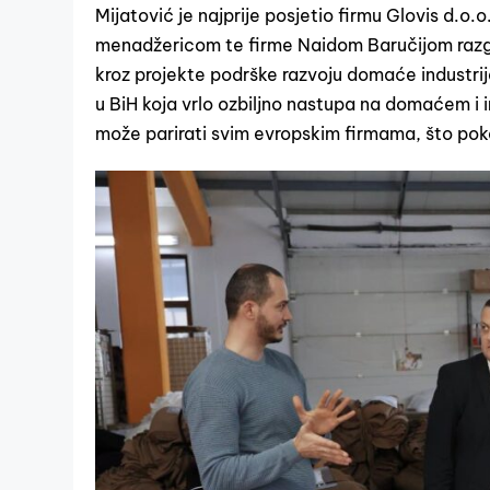
Mijatović je najprije posjetio firmu Glovis d.o.o
menadžericom te firme Naidom Baručijom razgov
kroz projekte podrške razvoju domaće industrij
u BiH koja vrlo ozbiljno nastupa na domaćem i 
može parirati svim evropskim firmama, što poka