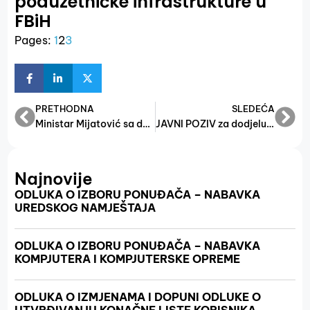
poduzetničke infrastrukture u
FBiH
Pages:
1
2
3
PRETHODNA
SLEDEĆA
Ministar Mijatović sa delegacijom turskih privrednika: Vrijeme je da se privredna saradnja konačno konkretizira
JAVNI POZIV za dodjelu sredstava za provođenje mjera energijske efikasnosti
Najnovije
ODLUKA O IZBORU PONUĐAČA – NABAVKA
UREDSKOG NAMJEŠTAJA
ODLUKA O IZBORU PONUĐAČA – NABAVKA
KOMPJUTERA I KOMPJUTERSKE OPREME
ODLUKA O IZMJENAMA I DOPUNI ODLUKE O