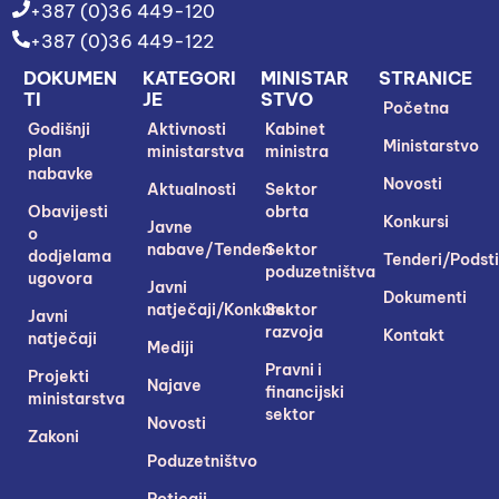
+387 (0)36 449-120
+387 (0)36 449-122
DOKUMEN
KATEGORI
MINISTAR
STRANICE
TI
JE
STVO
Početna
Godišnji
Aktivnosti
Kabinet
Ministarstvo
plan
ministarstva
ministra
nabavke
Novosti
Aktualnosti
Sektor
Obavijesti
obrta
Konkursi
Javne
o
nabave/Tenderi
Sektor
dodjelama
Tenderi/Podsti
poduzetništva
ugovora
Javni
Dokumenti
natječaji/Konkursi
Sektor
Javni
razvoja
Kontakt
natječaji
Mediji
Pravni i
Projekti
Najave
financijski
ministarstva
sektor
Novosti
Zakoni
Poduzetništvo
Poticaji