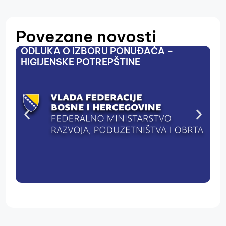
Povezane novosti
ODLUKA O IZBORU PONUĐAČA –
M
HIGIJENSKE POTREPŠTINE
U
R