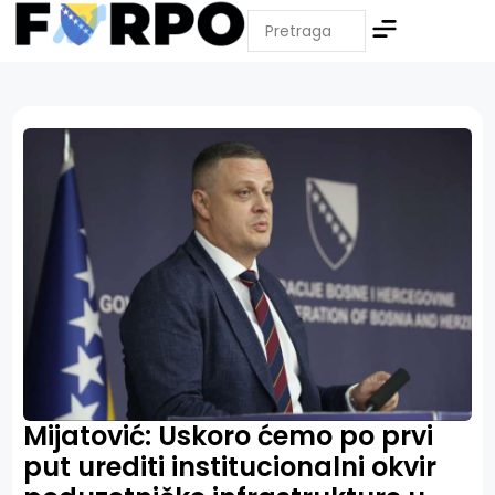
Mijatović: Uskoro ćemo po prvi
put urediti institucionalni okvir