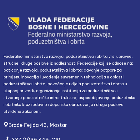
Federalno ministarstvo razvoja, poduzetništva i obrta vrši upravne,
stručne i druge poslove iz nadležnosti Federacije koji se odnose na:
poticanje razvoja, poduzetništva i obrta; davanje potpore za
primjenu inovacija i uvođenje suvremenih tehnologija u oblasti
poduzetništva i obrta; povećanje udjela poduzetništva i obrta u
ukupnoj privredi; organiziranje institucija za poduzetništvo i
stvaranje poduzetničke infrastrukture, osposobljavanje poduzetnika
i obrtnika kroz redovno i dopunsko obrazovanje i druge poslove
utvrđene zakonom.
Braće Fejića 43, Mostar
+387 (0)36 449-120