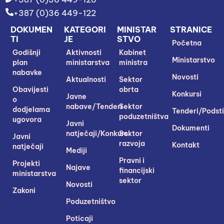
+387 (0)36 449-122
DOKUMEN
KATEGORI
MINISTAR
STRANICE
TI
JE
STVO
Početna
Godišnji
Aktivnosti
Kabinet
Ministarstvo
plan
ministarstva
ministra
nabavke
Novosti
Aktualnosti
Sektor
Obavijesti
obrta
Konkursi
Javne
o
nabave/Tenderi
Sektor
dodjelama
Tenderi/Podsti
poduzetništva
ugovora
Javni
Dokumenti
natječaji/Konkursi
Sektor
Javni
razvoja
Kontakt
natječaji
Mediji
Pravni i
Projekti
Najave
financijski
ministarstva
sektor
Novosti
Zakoni
Poduzetništvo
Poticaji