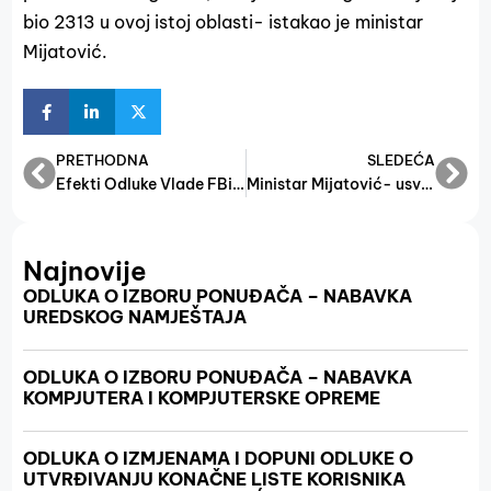
bio 2313 u ovoj istoj oblasti- istakao je ministar
Mijatović.
PRETHODNA
SLEDEĆA
Efekti Odluke Vlade FBiH o minimalnoj plaći od 1.000,00 KM
Ministar Mijatović- usvojen Nacrt zakona o društvenom preduzetništvu
Najnovije
ODLUKA O IZBORU PONUĐAČA – NABAVKA
UREDSKOG NAMJEŠTAJA
ODLUKA O IZBORU PONUĐAČA – NABAVKA
KOMPJUTERA I KOMPJUTERSKE OPREME
ODLUKA O IZMJENAMA I DOPUNI ODLUKE O
UTVRĐIVANJU KONAČNE LISTE KORISNIKA