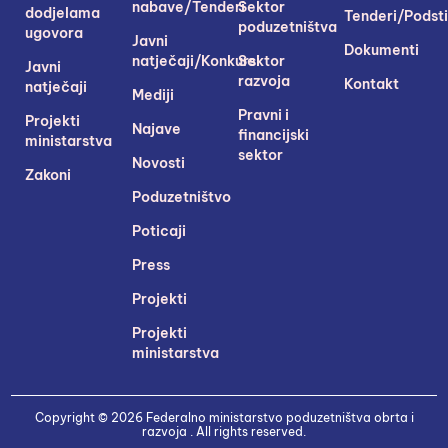
nabave/Tenderi
Sektor
dodjelama
Tenderi/Podsti
poduzetništva
ugovora
Javni
Dokumenti
natječaji/Konkursi
Sektor
Javni
razvoja
Kontakt
natječaji
Mediji
Pravni i
Projekti
Najave
financijski
ministarstva
sektor
Novosti
Zakoni
Poduzetništvo
Poticaji
Press
Projekti
Projekti
ministarstva
Copyright © 2026 Federalno ministarstvo poduzetništva obrta i
razvoja . All rights reserved.