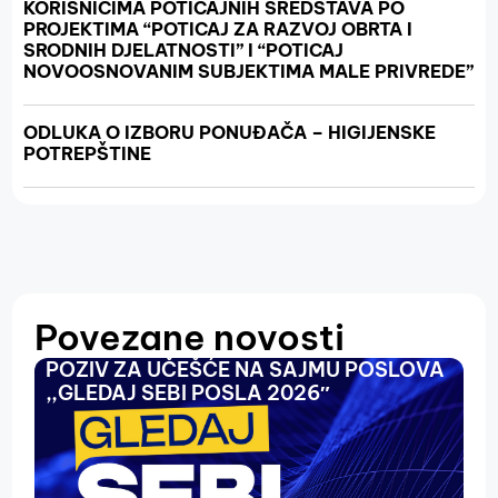
KORISNICIMA POTICAJNIH SREDSTAVA PO
PROJEKTIMA “POTICAJ ZA RAZVOJ OBRTA I
SRODNIH DJELATNOSTI” I “POTICAJ
NOVOOSNOVANIM SUBJEKTIMA MALE PRIVREDE”
ODLUKA O IZBORU PONUĐAČA – HIGIJENSKE
POTREPŠTINE
Povezane novosti
POZIV ZA UČEŠĆE NA SAJMU POSLOVA
O
,,GLEDAJ SEBI POSLA 2026″
N