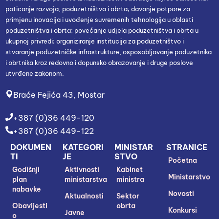
poticanje razvoja, poduzetništva i obrta; davanje potpore za
primjenu inovacija i uvođenje suvremenih tehnologija u oblasti
poduzetništva i obrta; povećanje udjela poduzetništva i obrta u
ukupnoj privredi; organiziranje institucija za poduzetništvo i
stvaranje poduzetničke infrastrukture, osposobljavanje poduzetnika
i obrtnika kroz redovno i dopunsko obrazovanje i druge poslove
utvrđene zakonom.
Braće Fejića 43, Mostar
+387 (0)36 449-120
+387 (0)36 449-122
DOKUMEN
KATEGORI
MINISTAR
STRANICE
TI
JE
STVO
Početna
Godišnji
Aktivnosti
Kabinet
Ministarstvo
plan
ministarstva
ministra
nabavke
Novosti
Aktualnosti
Sektor
Obavijesti
obrta
Konkursi
Javne
o