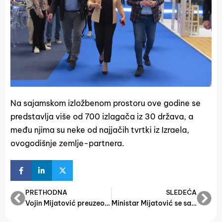
Na sajamskom izložbenom prostoru ove godine se
predstavlja više od 700 izlagača iz 30 država, a
među njima su neke od najjačih tvrtki iz Izraela,
ovogodišnje zemlje-partnera.
PRETHODNA
SLEDEĆA
Vojin Mijatović preuzeo dužnost ministra
Ministar Mijatović se sastao s ambasadorom Norveške