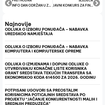
PRETHODNA
SLEDEĆA
INFO DAN ODRŽAN U ZENICI
JAVNI KONKURS ZA FINANSIRANJE PROGRAMA I PROJEKATA IZ DIJELA PRIHODA OSTVARENIH PO OSNOVU NAKNADA ZA PRIREĐIVANJE IGARA NA SREĆU IZ 2025. GODINE
Najnovije
ODLUKA O IZBORU PONUĐAČA – NABAVKA
UREDSKOG NAMJEŠTAJA
ODLUKA O IZBORU PONUĐAČA – NABAVKA
KOMPJUTERA I KOMPJUTERSKE OPREME
ODLUKA O IZMJENAMA I DOPUNI ODLUKE O
UTVRĐIVANJU KONAČNE LISTE KORISNIKA
GRANT SREDSTAVA TEKUĆIH TRANSFERA SA
EKONOMSKOG KODA 614500 ZA 2026. GODINU
POTPISANI UGOVORI SA PREOSTALIM
KORISNICIMA POTICAJNIH SREDSTAVA PO
PROJEKTU “JAČANJE KONKURENTNOSTI MALIH I
SREDNJIH PREDUZEĆA”