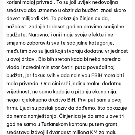
korisni maloj privredi. To su još uvijek nedovoljna
sredstva ako uzmemo u obzir da budžet iznosi skoro
devet milijardi KM. To pokazuje činjenicu da,
nažalost, zadnjih trideset godina pravimo socijalne
budžete. Naravno, i oni imaju svoje efekte i ne
smijemo zaboraviti sve te socijalne kategorije,
međutim ovo su ljudi koji stvaraju dodatnu vrijednost
u ovoj državi. Bio bih sretan kada bi neka naredna
vlada i naredni ministar četiri puta povećali taj
budžet, jer fokus svih vlada na nivou FBiH mora biti
mala privreda. Ona čini srž i jedinu realnu dodatnu
vrijednost, ne samo kada je u pitanju ekonomija,
nego i cjelokupno društvo BiH. Prvi put sam u ovoj
firmi. Ljudi su poslali poziv da dođemo, što pokazuje
da nema namještanja. Činjenica je da smo u ove tri
godine samo u Tuzlanskom kantonu putem grant
sredstava izdvojili dvanaest miliona KM za malu