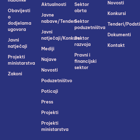
Novosti
Aktualnosti
Sektor
Obavijesti
obrta
Konkursi
Javne
o
nabave/Tenderi
Sektor
dodjelama
Tenderi/Podsti
poduzetništva
ugovora
Javni
Dokumenti
natječaji/Konkursi
Sektor
Javni
razvoja
Kontakt
natječaji
Mediji
Pravni i
Projekti
Najave
financijski
ministarstva
sektor
Novosti
Zakoni
Poduzetništvo
Poticaji
Press
Projekti
Projekti
ministarstva