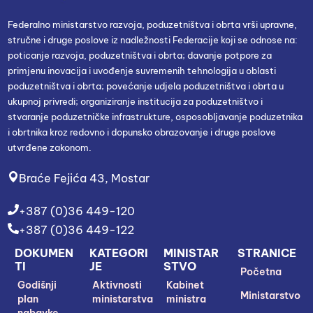
Federalno ministarstvo razvoja, poduzetništva i obrta vrši upravne,
stručne i druge poslove iz nadležnosti Federacije koji se odnose na:
poticanje razvoja, poduzetništva i obrta; davanje potpore za
primjenu inovacija i uvođenje suvremenih tehnologija u oblasti
poduzetništva i obrta; povećanje udjela poduzetništva i obrta u
ukupnoj privredi; organiziranje institucija za poduzetništvo i
stvaranje poduzetničke infrastrukture, osposobljavanje poduzetnika
i obrtnika kroz redovno i dopunsko obrazovanje i druge poslove
utvrđene zakonom.
Braće Fejića 43, Mostar
+387 (0)36 449-120
+387 (0)36 449-122
DOKUMEN
KATEGORI
MINISTAR
STRANICE
TI
JE
STVO
Početna
Godišnji
Aktivnosti
Kabinet
Ministarstvo
plan
ministarstva
ministra
nabavke