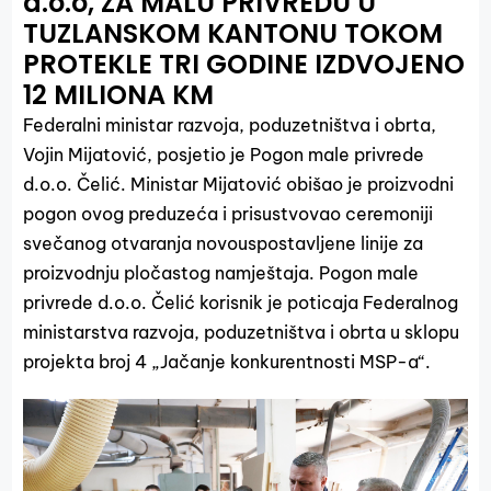
d.o.o, ZA MALU PRIVREDU U
TUZLANSKOM KANTONU TOKOM
PROTEKLE TRI GODINE IZDVOJENO
12 MILIONA KM
Federalni ministar razvoja, poduzetništva i obrta,
Vojin Mijatović, posjetio je Pogon male privrede
d.o.o. Čelić. Ministar Mijatović obišao je proizvodni
pogon ovog preduzeća i prisustvovao ceremoniji
svečanog otvaranja novouspostavljene linije za
proizvodnju pločastog namještaja. Pogon male
privrede d.o.o. Čelić korisnik je poticaja Federalnog
ministarstva razvoja, poduzetništva i obrta u sklopu
projekta broj 4 „Jačanje konkurentnosti MSP-a“.