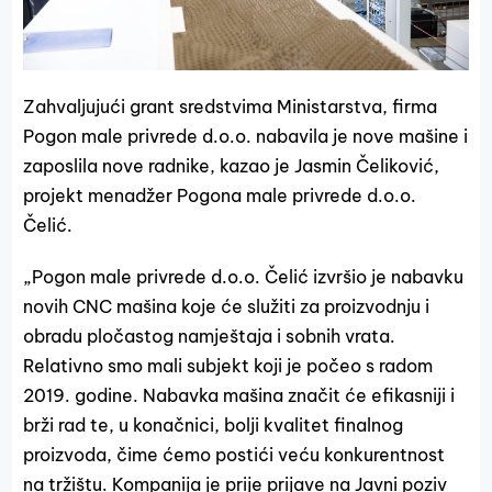
Zahvaljujući grant sredstvima Ministarstva, firma
Pogon male privrede d.o.o. nabavila je nove mašine i
zaposlila nove radnike, kazao je Jasmin Čeliković,
projekt menadžer Pogona male privrede d.o.o.
Čelić.
„Pogon male privrede d.o.o. Čelić izvršio je nabavku
novih CNC mašina koje će služiti za proizvodnju i
obradu pločastog namještaja i sobnih vrata.
Relativno smo mali subjekt koji je počeo s radom
2019. godine. Nabavka mašina značit će efikasniji i
brži rad te, u konačnici, bolji kvalitet finalnog
proizvoda, čime ćemo postići veću konkurentnost
na tržištu. Kompanija je prije prijave na Javni poziv