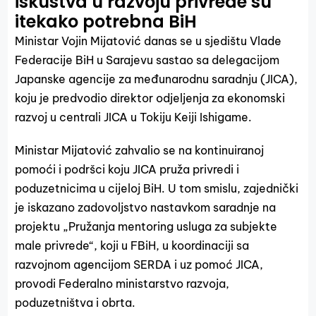
iskustva u razvoju privrede su
itekako potrebna BiH
Ministar Vojin Mijatović danas se u sjedištu Vlade
Federacije BiH u Sarajevu sastao sa delegacijom
Japanske agencije za međunarodnu saradnju (JICA),
koju je predvodio direktor odjeljenja za ekonomski
razvoj u centrali JICA u Tokiju Keiji Ishigame.
Ministar Mijatović zahvalio se na kontinuiranoj
pomoći i podršci koju JICA pruža privredi i
poduzetnicima u cijeloj BiH. U tom smislu, zajednički
je iskazano zadovoljstvo nastavkom saradnje na
projektu „Pružanja mentoring usluga za subjekte
male privrede“, koji u FBiH, u koordinaciji sa
razvojnom agencijom SERDA i uz pomoć JICA,
provodi Federalno ministarstvo razvoja,
poduzetništva i obrta.