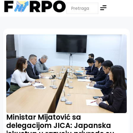
Ministar Mijatović sa
delegacijom JICA: Japanska