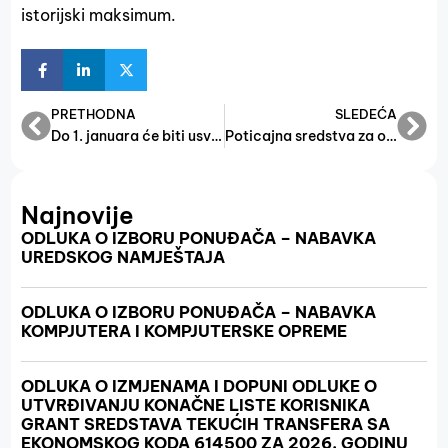
istorijski maksimum.
PRETHODNA
SLEDEĆA
Do 1. januara će biti usvojeni zakoni koji će omogućiti da minimalna plaća bude 1.000 KM
Poticajna sredstva za opstanak starih i tradicionalnih zanata
Najnovije
ODLUKA O IZBORU PONUĐAČA – NABAVKA
UREDSKOG NAMJEŠTAJA
ODLUKA O IZBORU PONUĐAČA – NABAVKA
KOMPJUTERA I KOMPJUTERSKE OPREME
ODLUKA O IZMJENAMA I DOPUNI ODLUKE O
UTVRĐIVANJU KONAČNE LISTE KORISNIKA
GRANT SREDSTAVA TEKUĆIH TRANSFERA SA
EKONOMSKOG KODA 614500 ZA 2026. GODINU