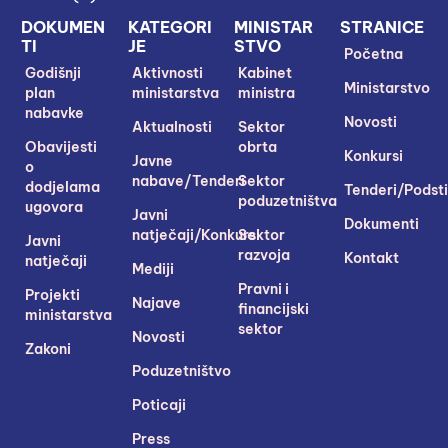
DOKUMEN
KATEGORI
MINISTAR
STRANICE
TI
JE
STVO
Početna
Godišnji
Aktivnosti
Kabinet
Ministarstvo
plan
ministarstva
ministra
nabavke
Novosti
Aktualnosti
Sektor
Obavijesti
obrta
Konkursi
Javne
o
nabave/Tenderi
Sektor
dodjelama
Tenderi/Podsti
poduzetništva
ugovora
Javni
Dokumenti
natječaji/Konkursi
Sektor
Javni
razvoja
Kontakt
natječaji
Mediji
Pravni i
Projekti
Najave
financijski
ministarstva
sektor
Novosti
Zakoni
Poduzetništvo
Poticaji
Press