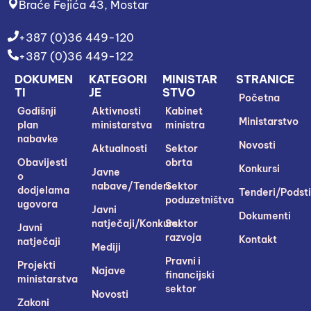
Braće Fejića 43, Mostar
+387 (0)36 449-120
+387 (0)36 449-122
DOKUMEN
KATEGORI
MINISTAR
STRANICE
TI
JE
STVO
Početna
Godišnji
Aktivnosti
Kabinet
Ministarstvo
plan
ministarstva
ministra
nabavke
Novosti
Aktualnosti
Sektor
Obavijesti
obrta
Konkursi
Javne
o
nabave/Tenderi
Sektor
dodjelama
Tenderi/Podsti
poduzetništva
ugovora
Javni
Dokumenti
natječaji/Konkursi
Sektor
Javni
razvoja
Kontakt
natječaji
Mediji
Pravni i
Projekti
Najave
financijski
ministarstva
sektor
Novosti
Zakoni