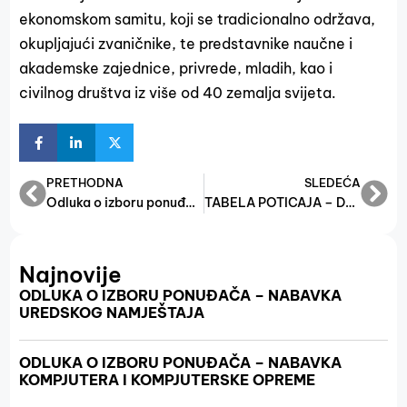
ekonomskom samitu, koji se tradicionalno održava,
okupljajući zvaničnike, te predstavnike naučne i
akademske zajednice, privrede, mladih, kao i
civilnog društva iz više od 40 zemalja svijeta.
PRETHODNA
SLEDEĆA
Odluka o izboru ponuđača- javna nabavka tekućeg održavanja automobila (Škoda)
TABELA POTICAJA – DODIJELJENA GRANT SREDSTVA 2016-2025
Najnovije
ODLUKA O IZBORU PONUĐAČA – NABAVKA
UREDSKOG NAMJEŠTAJA
ODLUKA O IZBORU PONUĐAČA – NABAVKA
KOMPJUTERA I KOMPJUTERSKE OPREME