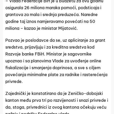
– Vlada Federacije BiH je u Budžetu za ovu godinu
osigurala 26 miliona maraka pomoći, podsticaja i
grantova za mala i srednja preduzeća. Naredne
godine taj iznos namjeravamo povećati na 50
miliona – kazao je ministar Mijatović.
Pozvao je poslodavce da se, uz apliciranje za grant
sredstva, prijavljuju i za kreditna sredstva kod
Razvoje banke FBiH. Ministar je sagovornike
upoznao i sa planovima Vlade za uvođenje online
fiskalizacije i smanjenja doprinosa, a sve s ciljem
povećanja minimalne plate za radnike i rasterećenja
privrede.
Zajednički je konstatirano da je Zeničko-dobojski
kanton među prva tri po razvijenosti i snazi privrede i
da, stoga, privrednici iz ovog kantona očekuju veću