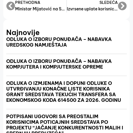
PRETHODNA
SLEDEĆA
Ministar Mijatović na SpinIT konferenciji u Zenici: Razvoj domaćih IT kompanija je vrlo važan
Izvrsene uplate korisnicima grant sredstva u 2024. godini
Najnovije
ODLUKA O IZBORU PONUĐAČA – NABAVKA
UREDSKOG NAMJEŠTAJA
ODLUKA O IZBORU PONUĐAČA – NABAVKA
KOMPJUTERA I KOMPJUTERSKE OPREME
ODLUKA O IZMJENAMA I DOPUNI ODLUKE O
UTVRĐIVANJU KONAČNE LISTE KORISNIKA
GRANT SREDSTAVA TEKUĆIH TRANSFERA SA
EKONOMSKOG KODA 614500 ZA 2026. GODINU
POTPISANI UGOVORI SA PREOSTALIM
KORISNICIMA POTICAJNIH SREDSTAVA PO
PROJEKTU “JAČANJE KONKURENTNOSTI MALIH I