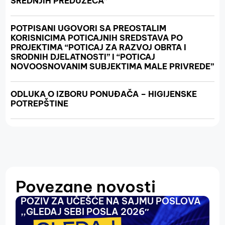
SREDNJIH PREDUZEĆA”
POTPISANI UGOVORI SA PREOSTALIM
KORISNICIMA POTICAJNIH SREDSTAVA PO
PROJEKTIMA “POTICAJ ZA RAZVOJ OBRTA I
SRODNIH DJELATNOSTI” I “POTICAJ
NOVOOSNOVANIM SUBJEKTIMA MALE PRIVREDE”
ODLUKA O IZBORU PONUĐAČA – HIGIJENSKE
POTREPŠTINE
Povezane novosti
POZIV ZA UČEŠĆE NA SAJMU POSLOVA
O
,,GLEDAJ SEBI POSLA 2026″
N