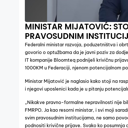
MINISTAR MIJATOVIĆ: S
PRAVOSUDNIM INSTITUCI
Federalni ministar razvoja, poduzetništva i obr
govorio o optužbama da je javni poziv za dodje
IT kompanije Bloomteq podnijeli krivičnu prija
1000KM u Federaciji, njenom potencijalnom po
Ministar Mijatović je naglasio kako stoji na ra
i njegovi uposlenici kada je u pitanju potencija
„Nikakve pravno-formalne nepravilnosti nije bi
FMRPO. Ja kao resorni ministar, i svi moji sarad
svim pravosudnim institucijama, ne samo povo
podnositi krivične prijave. Svako ko posumnja d