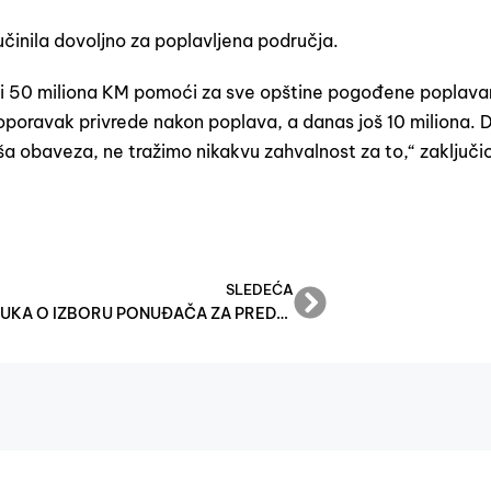
učinila dovoljno za poplavljena područja.
jeli 50 miliona KM pomoći za sve opštine pogođene poplav
 oporavak privrede nakon poplava, a danas još 10 miliona. 
 obaveza, ne tražimo nikakvu zahvalnost za to,“ zaključio
SLEDEĆA
ODLUKA O IZBORU PONUĐAČA ZA PREDMET JAVNE NABAVKE PRODUŽENJA LICENCI KASPERSKY ENDPOINT SECURITY FOR WORKSTATIONS AND FILE SERVIS