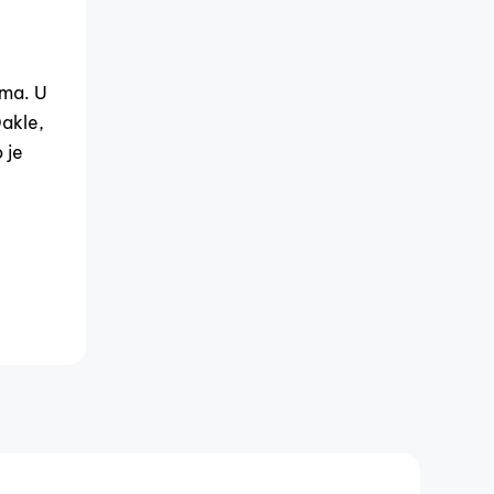
ama. U
Dakle,
 je