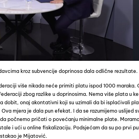
davcima kroz subvencije doprinosa dala odlične rezultate.
Federaciji više nikada neće primiti platu ispod 1000 maraka.
ederaciji zbog razlike u doprinosima. Nema više plata u k
dobit, onaj akontativni koji su uzimali da bi isplaćivali pla
. Ova mjera je dala pun efekat. I da se razumijemo uslijed 
 da počnemo pričati o povećanju minimalne plate. Moramo
tale i ući u online fiskalizaciju. Podsjećam da su po prvi p
istakao je Mijatović.