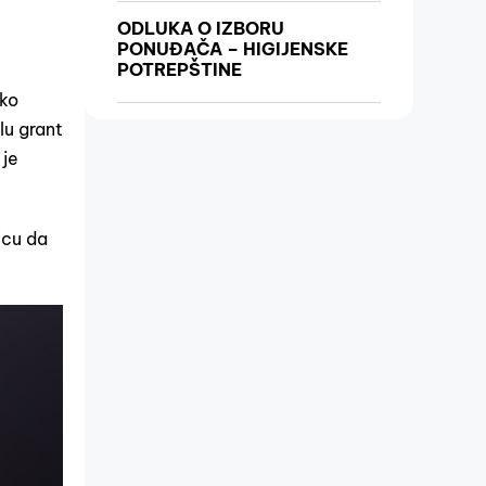
ODLUKA O IZBORU
PONUĐAČA – HIGIJENSKE
POTREPŠTINE
ako
lu grant
 je
icu da