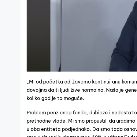
„Mi od početka održavamo kontinuiranu komunika
dovoljna da ti ljudi žive normalno. Naša je ge
koliko god je to moguće.
Problem penzionog fonda, dubioze i nedostatka 
prethodne vlade. Mi smo propustili da uradimo
u oba entiteta podjednako. Da smo tada osnovali 