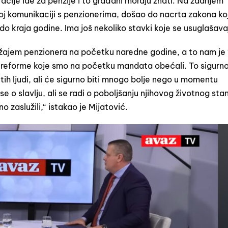
cije ide za penzije i to građani moraju znati. Na zadnjem
oj komunikaciji s penzionerima, došao do nacrta zakona koji
 do kraja godine. Ima još nekoliko stavki koje se usuglašava
ožajem penzionera na početku naredne godine, a to nam je 
e reforme koje smo na početku mandata obećali. To sigurno
tih ljudi, ali će sigurno biti mnogo bolje nego u momentu
e o slavlju, ali se radi o poboljšanju njihovog životnog sta
o zaslužili,“ istakao je Mijatović.