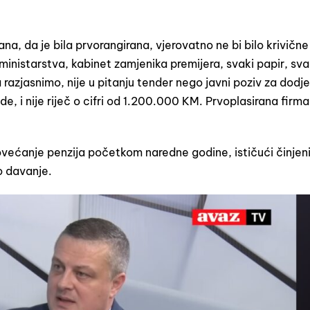
rana, da je bila prvorangirana, vjerovatno ne bi bilo krivične
 ministarstva, kabinet zamjenika premijera, svaki papir, sv
razjasnimo, nije u pitanju tender nego javni poziv za dodje
, i nije riječ o cifri od 1.200.000 KM. Prvoplasirana firma
povećanje penzija početkom naredne godine, ističući činjen
o davanje.