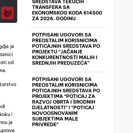
SREDSTAVA TEKUĆIH
TRANSFERA SA
EKONOMSKOG KODA 614500
ZA 2026. GODINU
POTPISANI UGOVORI SA
PREOSTALIM KORISNICIMA
POTICAJNIH SREDSTAVA PO
gdje je
PROJEKTU “JAČANJE
asnici
KONKURENTNOSTI MALIH I
ati od
SREDNJIH PREDUZEĆA”
ne.
POTPISANI UGOVORI SA
starstvo
PREOSTALIM KORISNICIMA
POTICAJNIH SREDSTAVA PO
PROJEKTIMA “POTICAJ ZA
RAZVOJ OBRTA I SRODNIH
odi
DJELATNOSTI” I “POTICAJ
NOVOOSNOVANIM
koku i
SUBJEKTIMA MALE
mno je
PRIVREDE”
 uprave