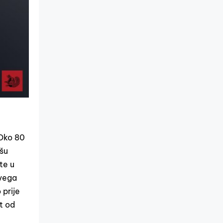
 Oko 80
ešu
te u
svega
 prije
ut od