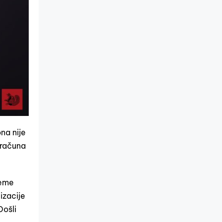
na nije
 računa
jeme
izacije
Došli