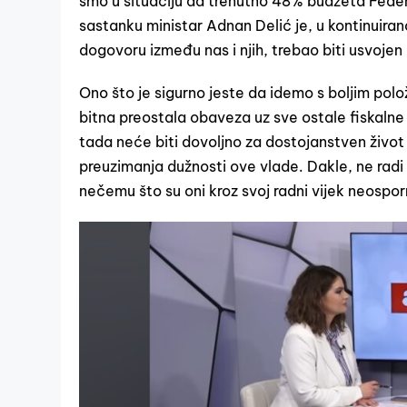
smo u situaciju da trenutno 48% budžeta Federa
sastanku ministar Adnan Delić je, u kontinuiran
dogovoru između nas i njih, trebao biti usvojen
Ono što je sigurno jeste da idemo s boljim pol
bitna preostala obaveza uz sve ostale fiskaln
tada neće biti dovoljno za dostojanstven život 
preuzimanja dužnosti ove vlade. Dakle, ne radi s
nečemu što su oni kroz svoj radni vijek neosporn