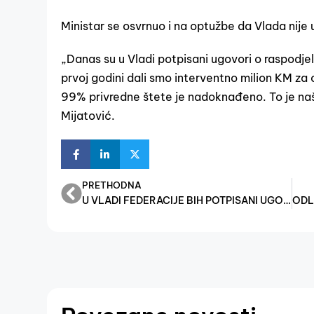
Ministar se osvrnuo i na optužbe da Vlada nije 
„Danas su u Vladi potpisani ugovori o raspod
prvoj godini dali smo interventno milion KM za
99% privredne štete je nadoknađeno. To je naša
Mijatović.
PRETHODNA
U VLADI FEDERACIJE BIH POTPISANI UGOVORI: DODIJELJENO 50 MILIONA KM GRADOVIMA I OPĆINAMA ZA SANACJU ŠTETA UZROKOVANIH POPLAVAMA