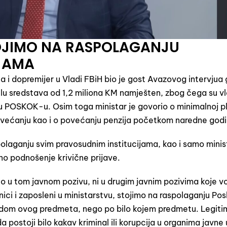
TOJIMO NA RASPOLAGANJU
JAMA
ta i dopremijer u Vladi FBiH bio je gost Avazovog intervjua 
lu sredstava od 1,2 miliona KM namješten, zbog čega su vl
vu POSKOK-u. Osim toga ministar je govorio o minimalnoj pl
većanju kao i o povećanju penzija početkom naredne godi
spolaganju svim pravosudnim institucijama, kao i samo mini
lno podnošenje krivične prijave.
lo u tom javnom pozivu, ni u drugim javnim pozivima koje v
nici i zaposleni u ministarstvu, stojimo na raspolaganju Pos
dom ovog predmeta, nego po bilo kojem predmetu. Legiti
a postoji bilo kakav kriminal ili korupcija u organima javne