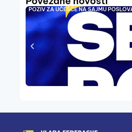
Povezane novosti
POZIV ZA UČEŠĆE NA SAJMU POSLOVA