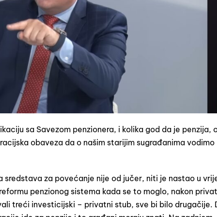
ciju sa Savezom penzionera, i kolika god da je penzija, o
neracijska obaveza da o našim starijim sugrađanima vodimo
sredstava za povećanje nije od jučer, niti je nastao u vri
 reformu penzionog sistema kada se to moglo, nakon privat
treći investicijski – privatni stub, sve bi bilo drugačije. 