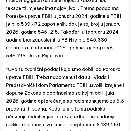
masovnog gubitka radnih mjesta kako su neki
‘eksperti’ mjesecima najavljivali. Prema podacima
Poreske uprave FBiH u januaru 2024. godine u FBiH
je bilo 539.472 zaposlenih, dok je taj broj u januaru
2025. godine 545. 215. Također, u februaru 2024.
godine broj zaposlenih u FBiH je bio 545.330
radnika, a u februaru 2025. godine taj broj iznosi
545.196”, kaže Mijatović.
“Ovo su zvanični podaci koje smo dobili od Poreske
uprave FBiH. Treba napomenuti da su i Vlada i
Predstavnički dom Parlamenta FBiH usvojili izmjene i
dopune Zakona o doprinosima sa kojim od 1. jula
2025. godine opterećenje na rad smanjujemo za 5,5
procentnih poena. Kada je u pitanju podrška
očuvanju radnih mjesta kroz uredbu o refundaciji
razlike doprinosa, za januar je isplaćeno 8.139.250