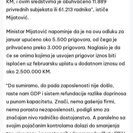
KM, i ovim sredstvima je obuhvaćeno 11.889
privrednih subjekata ili 61.213 radnika”, ističe
Mijatović.
Ministar Mijatović napominje da je na ovu odluku za
januar upućeno oko 5.500 prigovora, od čega je
prihvaćeno preko 3.000 prigovora. Naglasio je da
će se onima kojima je usvojen prigovor iznos biti
isplaćen uz februarsku uplatu u dodatnom iznosu od
oko 2.500.000 KM.
“Da sumiramo, do pada zaposlenosti nije došlo,
raste nam GDP i sistem refundacije razlike doprinosa
u punom kapacitetu. Znači, nema gašenja firmi,
nema porasta nezaposlenosti, podigli smo za
značajan nivo radničko dostojanstvo. A paralelno sa
svojim pojačanim kontrolama dolazi do smanjenja