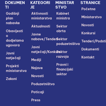
DOKUMEN
KATEGORI
MINISTAR
STRANICE
TI
JE
STVO
Početna
Godišnji
Aktivnosti
Kabinet
Ministarstvo
plan
ministarstva
ministra
nabavke
Novosti
Aktualnosti
Sektor
Obavijesti
obrta
Konkursi
Javne
o
nabave/Tenderi
Sektor
dodjelama
Tenderi/Podsti
poduzetništva
ugovora
Javni
Dokumenti
natječaji/Konkursi
Sektor
Javni
razvoja
Kontakt
natječaji
Mediji
Pravni i
Projekti
Najave
financijski
ministarstva
sektor
Novosti
Zakoni
Poduzetništvo
Poticaji
Press