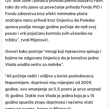
tzv. sive zone i porasta prihoda prema budžetu FBiH,
tako da vrlo jasno uz povećanje prihoda Fondu PIO i
Fondu zdravstva kroz efekt minimalne plaće
značajno rastu prihodi kroz činjenicu da Poreska
uprava poslije mnogo godine počinje da radi svoj
posao i vrši pojačanu kontrolu svih učesnika na
tržištu”, tvrdi Mijatović.
Govori kako postoje “mnogi koji mjesecima spinuju i
kojima ne odgovara činjenica da je konačno jedna
Vlada uradila nešto za radnike”.
“Ali počinje raditi i vidljivo u korist poslodavaca.
Napominjem, doprinosi nisu mijenjani od 2009.
godine, ovo smanjenje za 5,5 posto je prvo unazad
15 godina. Dakle ova Vlada je jedina koja je u 15
godina spustila stopu doprinosa i nećemo stati
samo na ovome, kazao je Mijatović.