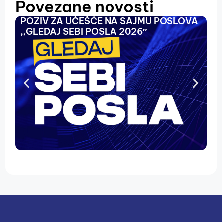
Povezane novosti
POZIV ZA UČEŠĆE NA SAJMU POSLOVA
O
,,GLEDAJ SEBI POSLA 2026″
N