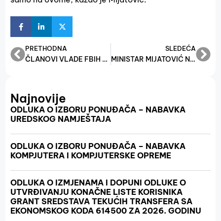
PRETHODNA
SLEDEĆA
ČLANOVI VLADE FBIH NA OTVARANJU MOSTARSKOG SAJMA
MINISTAR MIJATOVIĆ NA EKONOMSKOM FORUMU: POTREBNO JE DA PRIPREMIMO BH EKONOMIJU ZA ULAZAK U EU
Najnovije
ODLUKA O IZBORU PONUĐAČA – NABAVKA
UREDSKOG NAMJEŠTAJA
ODLUKA O IZBORU PONUĐAČA – NABAVKA
KOMPJUTERA I KOMPJUTERSKE OPREME
ODLUKA O IZMJENAMA I DOPUNI ODLUKE O
UTVRĐIVANJU KONAČNE LISTE KORISNIKA
GRANT SREDSTAVA TEKUĆIH TRANSFERA SA
EKONOMSKOG KODA 614500 ZA 2026. GODINU