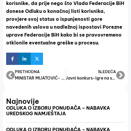
korisnike, da prije nego što Vlada Federacije
BiH
donese Odluku o konačnoj listi korisnika,
provjere svoj status o ispunjenosti gore
navedenih uslova u nadležnoj ispostavi Porezne
uprave Federacije BiH kako bi se pravovremeno
otklonile eventualne greške u procesu.
PRETHODNA
SLEDEĆA
MINISTAR MIJATOVIĆ- SMANJUJEMO DOPRINOSE, RASTERETIĆEMO POSLODAVCE
Javni konkurs-Igre na sreću 2025.
Najnovije
ODLUKA O IZBORU PONUĐAČA – NABAVKA
UREDSKOG NAMJEŠTAJA
ODLUKA O IZBORU PONUĐAČA – NABAVKA