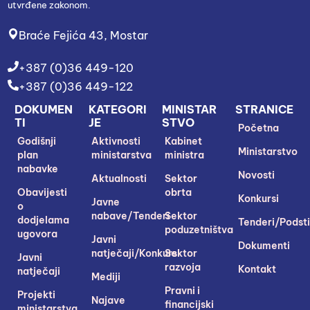
utvrđene zakonom.
Braće Fejića 43, Mostar
+387 (0)36 449-120
+387 (0)36 449-122
DOKUMEN
KATEGORI
MINISTAR
STRANICE
TI
JE
STVO
Početna
Godišnji
Aktivnosti
Kabinet
Ministarstvo
plan
ministarstva
ministra
nabavke
Novosti
Aktualnosti
Sektor
Obavijesti
obrta
Konkursi
Javne
o
nabave/Tenderi
Sektor
dodjelama
Tenderi/Podsti
poduzetništva
ugovora
Javni
Dokumenti
natječaji/Konkursi
Sektor
Javni
razvoja
Kontakt
natječaji
Mediji
Pravni i
Projekti
Najave
financijski
ministarstva