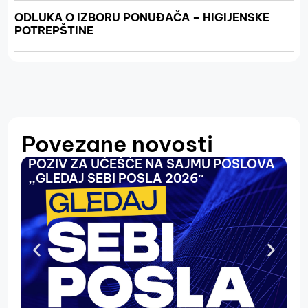
ODLUKA O IZBORU PONUĐAČA – HIGIJENSKE
POTREPŠTINE
Povezane novosti
POZIV ZA UČEŠĆE NA SAJMU POSLOVA
O
,,GLEDAJ SEBI POSLA 2026″
N