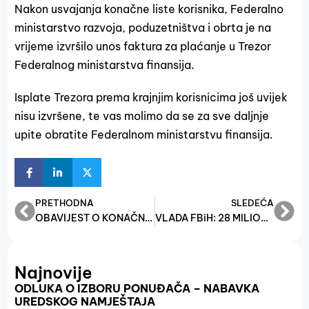
Nakon usvajanja konačne liste korisnika, Federalno
ministarstvo razvoja, poduzetništva i obrta je na
vrijeme izvršilo unos faktura za plaćanje u Trezor
Federalnog ministarstva finansija.
Isplate Trezora prema krajnjim korisnicima još uvijek
nisu izvršene, te vas molimo da se za sve daljnje
upite obratite Federalnom ministarstvu finansija.
PRETHODNA
SLEDEĆA
OBAVIJEST O KONAČNIM REZULTATIMA UREDBE O MJERAMA FINANSIJSKE POMOĆI PRIVATNIM POSLODAVCIMA, OBRTIMA I OSTALIM SAMOSTALNIM DJELATNOSTIMA U FEDERACIJI BOSNE I HERCEGOVINE U CILJU ODRŽAVANJA POSTOJEĆIH RADNIH MJESTA ZA 2025. GODINU ZA NOVEMBAR 2025.
VLADA FBiH: 28 MILIONA KM PODRŠKE SEKTORU MALE PRIVREDE S CILJEM JAČANJA KONKURENTNOSTI
Najnovije
ODLUKA O IZBORU PONUĐAČA – NABAVKA
UREDSKOG NAMJEŠTAJA