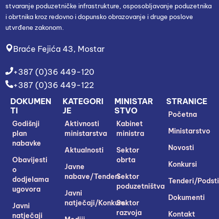
stvaranje poduzetničke infrastrukture, osposobljavanje poduzetnika
i obrtnika kroz redovno i dopunsko obrazovanje i druge poslove
utvrđene zakonom.
Braće Fejića 43, Mostar
+387 (0)36 449-120
+387 (0)36 449-122
DOKUMEN
KATEGORI
MINISTAR
STRANICE
TI
JE
STVO
Početna
Godišnji
Aktivnosti
Kabinet
Ministarstvo
plan
ministarstva
ministra
nabavke
Novosti
Aktualnosti
Sektor
Obavijesti
obrta
Konkursi
Javne
o
nabave/Tenderi
Sektor
dodjelama
Tenderi/Podsti
poduzetništva
ugovora
Javni
Dokumenti
natječaji/Konkursi
Sektor
Javni
razvoja
Kontakt
natječaji