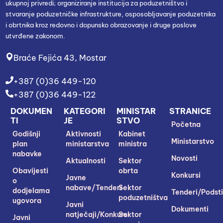
ukupnoj privredi; organiziranje institucija za poduzetništvo i
stvaranje poduzetničke infrastrukture, osposobljavanje poduzetnika
i obrtnika kroz redovno i dopunsko obrazovanje i druge poslove
utvrđene zakonom.
Braće Fejića 43, Mostar
+387 (0)36 449-120
+387 (0)36 449-122
DOKUMEN
KATEGORI
MINISTAR
STRANICE
TI
JE
STVO
Početna
Godišnji
Aktivnosti
Kabinet
Ministarstvo
plan
ministarstva
ministra
nabavke
Novosti
Aktualnosti
Sektor
Obavijesti
obrta
Konkursi
Javne
o
nabave/Tenderi
Sektor
dodjelama
Tenderi/Podsti
poduzetništva
ugovora
Javni
Dokumenti
natječaji/Konkursi
Sektor
Javni