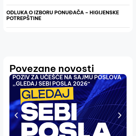
ODLUKA O IZBORU PONUĐAČA – HIGIJENSKE
POTREPŠTINE
Povezane novosti
POZIV ZA UČEŠĆE NA SAJMU POSLOVA
O
,,GLEDAJ SEBI POSLA 2026″
N