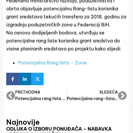
Federalno ministarstvo razvoja, poduzetništva i
obrta objavljuje potencijalnu Rang-listu korisnika
grant sredstava tekućih transfera za 2018. godinu za
izgradnju poduzetničkih zona u Federaciji BiH.
Na osnovu dodijeljenih bodova, utvrđuju se
potencijalne rang liste korisnika grant sredstva do
visine planiranih sredstava po projektu kako slijedi:
Potencjalna Rang lista – Zone
PRETHODNA
SLEDEĆA
Potencijalna rang lista – Pružanje mentoring usluga za MSP
Potencijalna rang-lista korisnika – stipendiranje učenika
Najnovije
ODLUKA O IZBORU PONUĐAČA – NABAVKA