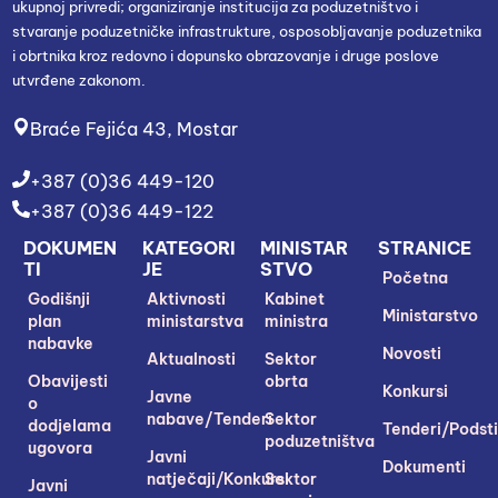
ukupnoj privredi; organiziranje institucija za poduzetništvo i
stvaranje poduzetničke infrastrukture, osposobljavanje poduzetnika
i obrtnika kroz redovno i dopunsko obrazovanje i druge poslove
utvrđene zakonom.
Braće Fejića 43, Mostar
+387 (0)36 449-120
+387 (0)36 449-122
DOKUMEN
KATEGORI
MINISTAR
STRANICE
TI
JE
STVO
Početna
Godišnji
Aktivnosti
Kabinet
Ministarstvo
plan
ministarstva
ministra
nabavke
Novosti
Aktualnosti
Sektor
Obavijesti
obrta
Konkursi
Javne
o
nabave/Tenderi
Sektor
dodjelama
Tenderi/Podsti
poduzetništva
ugovora
Javni
Dokumenti
natječaji/Konkursi
Sektor
Javni