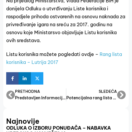
Na prijedlog Ministarstva, Vlada Federacije BiH je
donijela Odluku o utvrđivanju Liste korisnika i
raspodjele prihoda ostvarenih na osnovu naknada za
privređivanje igara na sreću za 2017. godinu na
osnovu koje Ministarsvo objavljuje Listu korisnika
ovih sredstava.
Listu korisnika možete pogledati ovdje –
Rang lista
korisnika – Lutrija 2017
PRETHODNA
SLEDEĆA
Predstavljen Informacijski sistem s web portalom poslovnih zona u Federaciji BiH.
Potencijalna rang lista – Pružanje mentoring usluga za MSP
Najnovije
ODLUKA O IZBORU PONUĐAČA – NABAVKA