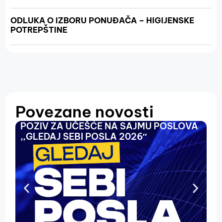
ODLUKA O IZBORU PONUĐAČA – HIGIJENSKE
POTREPŠTINE
Povezane novosti
POZIV ZA UČEŠĆE NA SAJMU POSLOVA
O
,,GLEDAJ SEBI POSLA 2026″
N