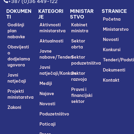
+387 (0)36 449-122
DOKUMEN
KATEGORI
MINISTAR
STRANICE
TI
JE
STVO
Početna
Godišnji
Aktivnosti
Kabinet
Ministarstvo
plan
ministarstva
ministra
nabavke
Novosti
Aktualnosti
Sektor
Obavijesti
obrta
Konkursi
Javne
o
nabave/Tenderi
Sektor
dodjelama
Tenderi/Podsti
poduzetništva
ugovora
Javni
Dokumenti
natječaji/Konkursi
Sektor
Javni
razvoja
Kontakt
natječaji
Mediji
Pravni i
Projekti
Najave
financijski
ministarstva
sektor
Novosti
Zakoni
Poduzetništvo
Poticaji