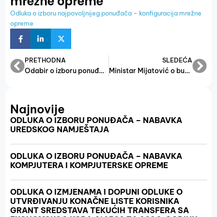
mrežne opreme
Odluka o izboru najpovoljnijeg ponuđača – konfiguracija mrežne
opreme
PRETHODNA
SLEDEĆA
Odabir o izboru ponuđača- kancelarijski materijal
Ministar Mijatović o budžetu FBiH- Neznanje nije opravdanje
Najnovije
ODLUKA O IZBORU PONUĐAČA – NABAVKA
UREDSKOG NAMJEŠTAJA
ODLUKA O IZBORU PONUĐAČA – NABAVKA
KOMPJUTERA I KOMPJUTERSKE OPREME
ODLUKA O IZMJENAMA I DOPUNI ODLUKE O
UTVRĐIVANJU KONAČNE LISTE KORISNIKA
GRANT SREDSTAVA TEKUĆIH TRANSFERA SA