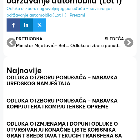
održavanje automobila (Lot 1)
Odluka o izboru najpovoljnijeg ponuđača – sevisiranje i
održavanje automobila (Lot 1.)
Preuzmi
PRETHODNA
SLEDEĆA
Ministar Mijatović- Setom zakona ćemo prebaciti novac sa sivog tržišta u legalne tokove
Odluka o izboru ponuđača- kancelarijski materijal
Najnovije
ODLUKA O IZBORU PONUĐAČA – NABAVKA
UREDSKOG NAMJEŠTAJA
ODLUKA O IZBORU PONUĐAČA – NABAVKA
KOMPJUTERA I KOMPJUTERSKE OPREME
ODLUKA O IZMJENAMA I DOPUNI ODLUKE O
UTVRĐIVANJU KONAČNE LISTE KORISNIKA
GRANT SREDSTAVA TEKUĆIH TRANSFERA SA