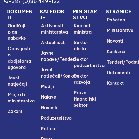
+387 (0)36 449-122
DOKUMEN
KATEGORI
MINISTAR
STRANICE
TI
JE
STVO
Početna
Godišnji
Aktivnosti
Kabinet
Ministarstvo
plan
ministarstva
ministra
nabavke
Novosti
Aktualnosti
Sektor
Obavijesti
obrta
Konkursi
Javne
o
nabave/Tenderi
Sektor
dodjelama
Tenderi/Podsti
poduzetništva
ugovora
Javni
Dokumenti
natječaji/Konkursi
Sektor
Javni
razvoja
Kontakt
natječaji
Mediji
Pravni i
Projekti
Najave
financijski
ministarstva
sektor
Novosti
Zakoni
Poduzetništvo
Poticaji