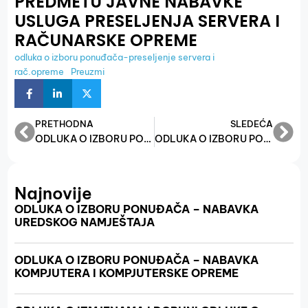
PREDMETU JAVNE NABAVKE
USLUGA PRESELJENJA SERVERA I
RAČUNARSKE OPREME
odluka o izboru ponuđača-preseljenje servera i
rač.opreme
Preuzmi
PRETHODNA
SLEDEĆA
ODLUKA O IZBORU PONUĐAĆA – NABAVKA GORIVA ZA SLUŽBENA MOTORNA VOZILA
ODLUKA O IZBORU PONUĐAČA USLUGE RESURSA CLOUD-A ZA POTREBE FMRPO
Najnovije
ODLUKA O IZBORU PONUĐAČA – NABAVKA
UREDSKOG NAMJEŠTAJA
ODLUKA O IZBORU PONUĐAČA – NABAVKA
KOMPJUTERA I KOMPJUTERSKE OPREME