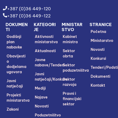
+387 (0)36 449-120
+387 (0)36 449-122
DOKUMEN
KATEGORI
MINISTAR
STRANICE
TI
JE
STVO
Početna
Godišnji
Aktivnosti
Kabinet
Ministarstvo
plan
ministarstva
ministra
nabavke
Novosti
Aktualnosti
Sektor
Obavijesti
obrta
Konkursi
Javne
o
nabave/Tenderi
Sektor
dodjelama
Tenderi/Podsti
poduzetništva
ugovora
Javni
Dokumenti
natječaji/Konkursi
Sektor
Javni
razvoja
Kontakt
natječaji
Mediji
Pravni i
Projekti
Najave
financijski
ministarstva
sektor
Novosti
Zakoni
Poduzetništvo