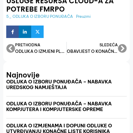
USLUGE RESURSA CLOUD-A ZA
POTREBE FMRPO
5_ ODLUKA O IZBORU PONUĐAČA
Preuzmi
PRETHODNA
SLEDEĆA
ODLUKA O IZMJENI PLANA NABAVKE ZA 2025. GODINU
OBAVIJEST O KONAČNIM REZULTATIMA UREDBE O MJERAMA FINANSIJSKE POMOĆI PRIVATNIM POSLODAVCIMA, OBRTIMA I OSTALIM SAMOSTALNIM DJELATNOSTIMA U FEDERACIJI BOSNE I HERCEGOVINE U CILJU ODRŽAVANJA POSTOJEĆIH RADNIH MJESTA ZA 2025. GODINU ZA JUNI 2025.
Najnovije
ODLUKA O IZBORU PONUĐAČA – NABAVKA
UREDSKOG NAMJEŠTAJA
ODLUKA O IZBORU PONUĐAČA – NABAVKA
KOMPJUTERA I KOMPJUTERSKE OPREME
ODLUKA O IZMJENAMA I DOPUNI ODLUKE O
UTVRĐIVANJU KONAČNE LISTE KORISNIKA