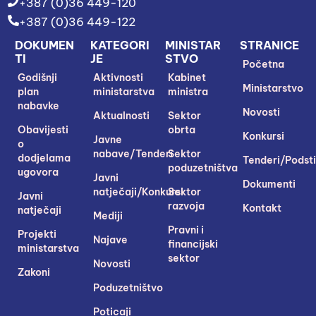
+387 (0)36 449-120
+387 (0)36 449-122
DOKUMEN
KATEGORI
MINISTAR
STRANICE
TI
JE
STVO
Početna
Godišnji
Aktivnosti
Kabinet
Ministarstvo
plan
ministarstva
ministra
nabavke
Novosti
Aktualnosti
Sektor
Obavijesti
obrta
Konkursi
Javne
o
nabave/Tenderi
Sektor
dodjelama
Tenderi/Podsti
poduzetništva
ugovora
Javni
Dokumenti
natječaji/Konkursi
Sektor
Javni
razvoja
Kontakt
natječaji
Mediji
Pravni i
Projekti
Najave
financijski
ministarstva
sektor
Novosti
Zakoni
Poduzetništvo
Poticaji