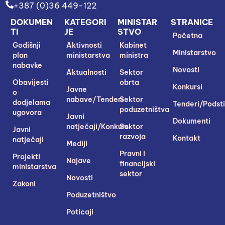
+387 (0)36 449-122
DOKUMEN
KATEGORI
MINISTAR
STRANICE
TI
JE
STVO
Početna
Godišnji
Aktivnosti
Kabinet
Ministarstvo
plan
ministarstva
ministra
nabavke
Novosti
Aktualnosti
Sektor
Obavijesti
obrta
Konkursi
Javne
o
nabave/Tenderi
Sektor
dodjelama
Tenderi/Podsti
poduzetništva
ugovora
Javni
Dokumenti
natječaji/Konkursi
Sektor
Javni
razvoja
Kontakt
natječaji
Mediji
Pravni i
Projekti
Najave
financijski
ministarstva
sektor
Novosti
Zakoni
Poduzetništvo
Poticaji