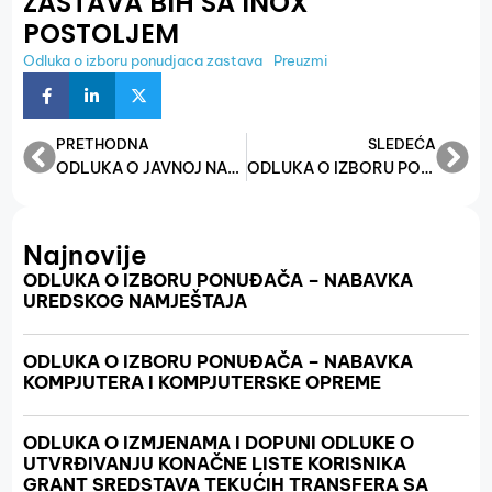
ZASTAVA BIH SA INOX
POSTOLJEM
Odluka o izboru ponudjaca zastava
Preuzmi
PRETHODNA
SLEDEĆA
ODLUKA O JAVNOJ NABAVCI MS LICENCI ZA SLUŽBENE E – MAILOVE
ODLUKA O IZBORU PONUĐAČA U POSTUPKU JAVNE NABAVKE LJETNIH AUTO GUMA ZA DVA SLUŽBENA VOZILA
Najnovije
ODLUKA O IZBORU PONUĐAČA – NABAVKA
UREDSKOG NAMJEŠTAJA
ODLUKA O IZBORU PONUĐAČA – NABAVKA
KOMPJUTERA I KOMPJUTERSKE OPREME
ODLUKA O IZMJENAMA I DOPUNI ODLUKE O
UTVRĐIVANJU KONAČNE LISTE KORISNIKA
GRANT SREDSTAVA TEKUĆIH TRANSFERA SA