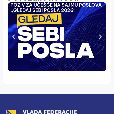
POZIV ZA UČEŠĆE NA SAJMU POSLOVA
O
,,GLEDAJ SEBI POSLA 2026″
N