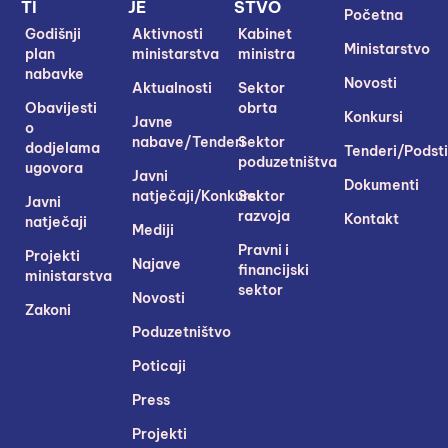
TI
JE
STVO
Početna
Godišnji
Aktivnosti
Kabinet
Ministarstvo
plan
ministarstva
ministra
nabavke
Novosti
Aktualnosti
Sektor
Obavijesti
obrta
Konkursi
Javne
o
nabave/Tenderi
Sektor
dodjelama
Tenderi/Podsti
poduzetništva
ugovora
Javni
Dokumenti
natječaji/Konkursi
Sektor
Javni
razvoja
Kontakt
natječaji
Mediji
Pravni i
Projekti
Najave
financijski
ministarstva
sektor
Novosti
Zakoni
Poduzetništvo
Poticaji
Press
Projekti