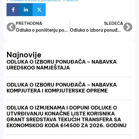
PRETHODNA
SLEDEĆA
Odluka o poništenju postupka javne nabavke za Lot 2- održavanje i servisiranje automobila marke Škoda (2)
Odluka o izboru ponuđača zimskih auto guma (2)
Najnovije
ODLUKA O IZBORU PONUĐAČA – NABAVKA
UREDSKOG NAMJEŠTAJA
ODLUKA O IZBORU PONUĐAČA – NABAVKA
KOMPJUTERA I KOMPJUTERSKE OPREME
ODLUKA O IZMJENAMA I DOPUNI ODLUKE O
UTVRĐIVANJU KONAČNE LISTE KORISNIKA
GRANT SREDSTAVA TEKUĆIH TRANSFERA SA
EKONOMSKOG KODA 614500 ZA 2026. GODINU