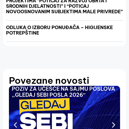
PROJEKTIMA “POTICAJ ZA RAZVOJ OBRTA I
SRODNIH DJELATNOSTI” I “POTICAJ
NOVOOSNOVANIM SUBJEKTIMA MALE PRIVREDE”
ODLUKA O IZBORU PONUĐAČA – HIGIJENSKE
POTREPŠTINE
Povezane novosti
POZIV ZA UČEŠĆE NA SAJMU POSLOVA
O
,,GLEDAJ SEBI POSLA 2026″
N