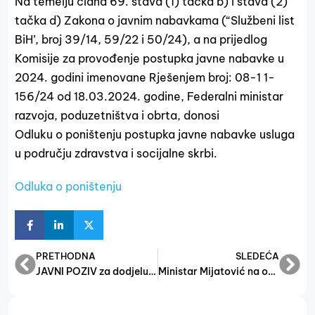
Na temelju člana 69. stava (1) tačka b) i stava (2)
tačka d) Zakona o javnim nabavkama (“Službeni list
BiH’, broj 39/14, 59/22 i 50/24), a na prijedlog
Komisije za provođenje postupka javne nabavke u
2024. godini imenovane Rješenjem broj: 08-1 1-
156/24 od 18.03.2024. godine, Federalni ministar
razvoja, poduzetništva i obrta, donosi
Odluku o poništenju postupka javne nabavke usluga
u području zdravstva i socijalne skrbi.
Odluka o poništenju
PRETHODNA
SLEDEĆA
JAVNI POZIV za dodjelu sredstava iz budžetske podrške EU za provođenje mjera energijske efikasnosti u mikro, malim i srednjim subjektima male privrede za 2024. godinu JP BPEU MMSP 2024-3
Ministar Mijatović na otvaranju Sajma šljive u Gradačcu.