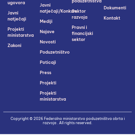
poduzetništva
ugovora
Javni
Dokumenti
natječaji/Konkursi
Sektor
Javni
razvoja
Kontakt
natječaji
Mediji
Pravni i
Projekti
Najave
financijski
ministarstva
sektor
Novosti
Zakoni
Poduzetništvo
Poticaji
Press
Projekti
Projekti
ministarstva
Copyright © 2026 Federalno ministarstvo poduzetništva obrta i
razvoja . All rights reserved.