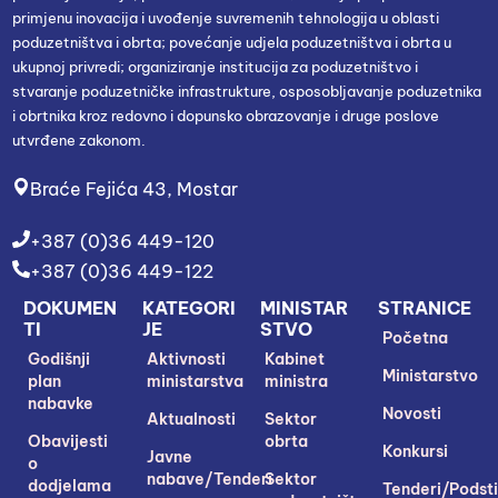
primjenu inovacija i uvođenje suvremenih tehnologija u oblasti
poduzetništva i obrta; povećanje udjela poduzetništva i obrta u
ukupnoj privredi; organiziranje institucija za poduzetništvo i
stvaranje poduzetničke infrastrukture, osposobljavanje poduzetnika
i obrtnika kroz redovno i dopunsko obrazovanje i druge poslove
utvrđene zakonom.
Braće Fejića 43, Mostar
+387 (0)36 449-120
+387 (0)36 449-122
DOKUMEN
KATEGORI
MINISTAR
STRANICE
TI
JE
STVO
Početna
Godišnji
Aktivnosti
Kabinet
Ministarstvo
plan
ministarstva
ministra
nabavke
Novosti
Aktualnosti
Sektor
Obavijesti
obrta
Konkursi
Javne
o
nabave/Tenderi
Sektor
dodjelama
Tenderi/Podsti