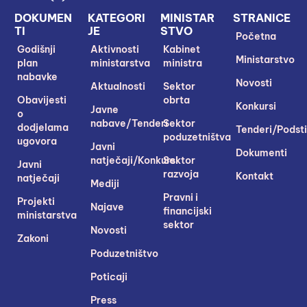
DOKUMEN
KATEGORI
MINISTAR
STRANICE
TI
JE
STVO
Početna
Godišnji
Aktivnosti
Kabinet
Ministarstvo
plan
ministarstva
ministra
nabavke
Novosti
Aktualnosti
Sektor
Obavijesti
obrta
Konkursi
Javne
o
nabave/Tenderi
Sektor
dodjelama
Tenderi/Podsti
poduzetništva
ugovora
Javni
Dokumenti
natječaji/Konkursi
Sektor
Javni
razvoja
Kontakt
natječaji
Mediji
Pravni i
Projekti
Najave
financijski
ministarstva
sektor
Novosti
Zakoni
Poduzetništvo
Poticaji
Press