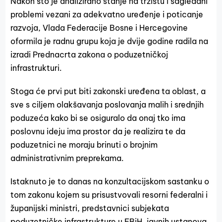
Nakon što je analizirano stanje na tržištu i sagledani
problemi vezani za adekvatno uređenje i poticanje
razvoja, Vlada Federacije Bosne i Hercegovine
oformila je radnu grupu koja je dvije godine radila na
izradi Prednacrta zakona o poduzetničkoj
infrastrukturi.
Stoga će prvi put biti zakonski uređena ta oblast, a
sve s ciljem olakšavanja poslovanja malih i srednjih
poduzeća kako bi se osiguralo da onaj tko ima
poslovnu ideju ima prostor da je realizira te da
poduzetnici ne moraju brinuti o brojnim
administrativnim preprekama.
Istaknuto je to danas na konzultacijskom sastanku o
tom zakonu kojem su prisustvovali resorni federalni i
županijski ministri, predstavnici subjekata
poduzetničke infrastrukture u FBiH, javnih ustanova