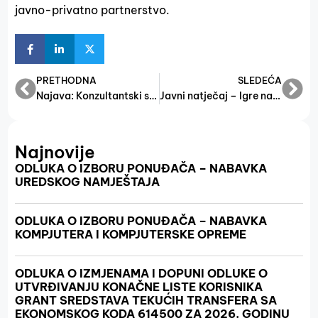
javno-privatno partnerstvo.
PRETHODNA
SLEDEĆA
Najava: Konzultantski sastanak o prednacrtu Zakona o poduzetničkoj infrastrukturi u Federaciji Bosne i Hercegovine
Javni natječaj – Igre na sreću 2020.
Najnovije
ODLUKA O IZBORU PONUĐAČA – NABAVKA
UREDSKOG NAMJEŠTAJA
ODLUKA O IZBORU PONUĐAČA – NABAVKA
KOMPJUTERA I KOMPJUTERSKE OPREME
ODLUKA O IZMJENAMA I DOPUNI ODLUKE O
UTVRĐIVANJU KONAČNE LISTE KORISNIKA
GRANT SREDSTAVA TEKUĆIH TRANSFERA SA
EKONOMSKOG KODA 614500 ZA 2026. GODINU