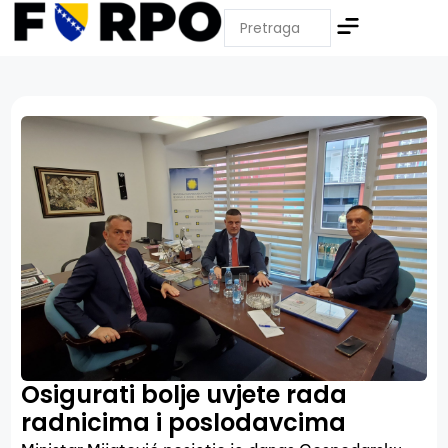
Osigurati bolje uvjete rada
radnicima i poslodavcima