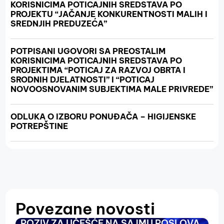
KORISNICIMA POTICAJNIH SREDSTAVA PO
PROJEKTU “JAČANJE KONKURENTNOSTI MALIH I
SREDNJIH PREDUZEĆA”
POTPISANI UGOVORI SA PREOSTALIM
KORISNICIMA POTICAJNIH SREDSTAVA PO
PROJEKTIMA “POTICAJ ZA RAZVOJ OBRTA I
SRODNIH DJELATNOSTI” I “POTICAJ
NOVOOSNOVANIM SUBJEKTIMA MALE PRIVREDE”
ODLUKA O IZBORU PONUĐAČA – HIGIJENSKE
POTREPŠTINE
Povezane novosti
POZIV ZA UČEŠĆE NA SAJMU POSLOVA
O