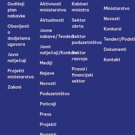
Godišnji
Aktivnosti
Kabinet
Ministarstvo
plan
ministarstva
ministra
nabavke
Novosti
Aktualnosti
Sektor
Obavijesti
obrta
Konkursi
Javne
o
nabave/Tenderi
Sektor
dodjelama
Tenderi/Podsti
poduzetništva
ugovora
Javni
Dokumenti
natječaji/Konkursi
Sektor
Javni
razvoja
Kontakt
natječaji
Mediji
Pravni i
Projekti
Najave
financijski
ministarstva
sektor
Novosti
Zakoni
Poduzetništvo
Poticaji
Press
Projekti
Projekti