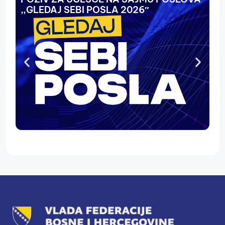
,,GLEDAJ SEBI POSLA 2026″
N