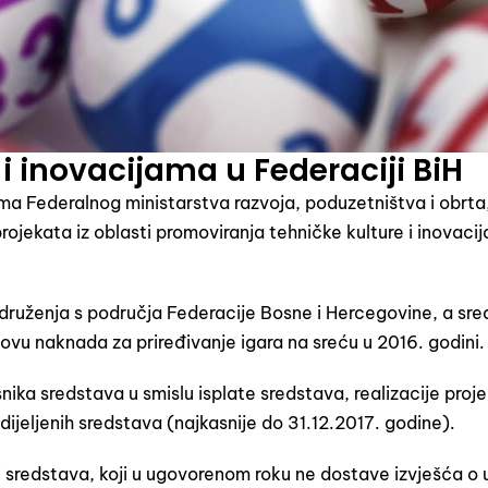
 i inovacijama u Federaciji BiH
ama Federalnog ministarstva razvoja, poduzetništva i obrta
rojekata iz oblasti promoviranja tehničke kulture i inovacij
udruženja s područja Federacije Bosne i Hercegovine, a sr
novu naknada za priređivanje igara na sreću u 2016. godini.
ka sredstava u smislu isplate sredstava, realizacije proje
ijeljenih sredstava (najkasnije do 31.12.2017. godine).
i sredstava, koji u ugovorenom roku ne dostave izvješća o 