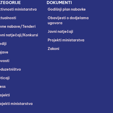
TEGORIJE
DOKUMENTI
tivnosti ministarstva
Godišnji plan nabavke
tualnosti
Obavijesti o dodjelama
ugovora
vne nabave/Tenderi
Javni natječaji
vni natječaji/Konkursi
Projekti ministarstva
diji
Zakoni
jave
vosti
duzetništvo
ticaji
ess
ojekti
ojekti ministarstva