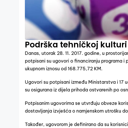
Podrška tehničkoj kulturi
Danas, utorak 28. 11. 2017. godine, u prostorij
potpisani su ugovori o financiranju programa i p
ukupnom iznosu od 168.775,72 KM.
Ugovori su potpisani između Ministarstva i 17 
su osigurana iz dijela prihoda ostvarenih po os
Potpisanim ugovorima se utvrđuju obveze korisni
dostavljanja izvješća o namjenskom utrošku dod
Također, ugovorom je definirano da su korisnic