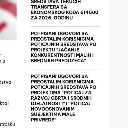
SREDSTAVA TEKUĆIH
TRANSFERA SA
EKONOMSKOG KODA 614500
ZA 2026. GODINU
POTPISANI UGOVORI SA
PREOSTALIM KORISNICIMA
POTICAJNIH SREDSTAVA PO
PROJEKTU “JAČANJE
,
KONKURENTNOSTI MALIH I
SREDNJIH PREDUZEĆA”
a u
POTPISANI UGOVORI SA
PREOSTALIM KORISNICIMA
edstva
POTICAJNIH SREDSTAVA PO
PROJEKTIMA “POTICAJ ZA
RAZVOJ OBRTA I SRODNIH
kta i
DJELATNOSTI” I “POTICAJ
NOVOOSNOVANIM
SUBJEKTIMA MALE
PRIVREDE”
utrošku