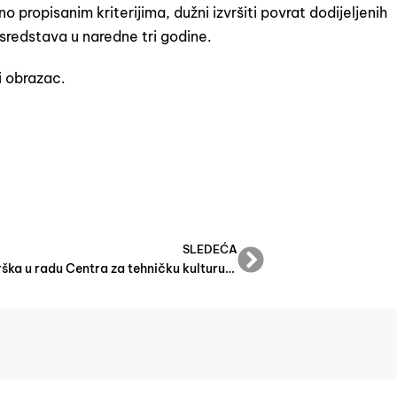
o propisanim kriterijima, dužni izvršiti povrat dodijeljenih
 sredstava u naredne tri godine.
i obrazac.
SLEDEĆA
Podrška u radu Centra za tehničku kulturu u Mostaru