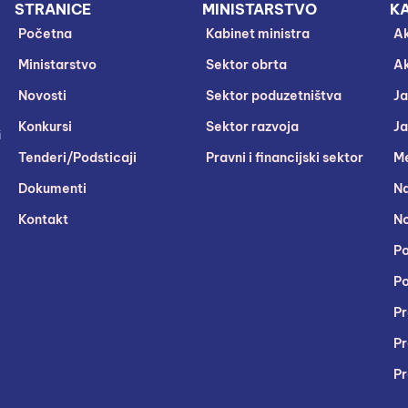
STRANICE
MINISTARSTVO
KA
Početna
Kabinet ministra
Ak
Ministarstvo
Sektor obrta
Ak
Novosti
Sektor poduzetništva
Ja
Konkursi
Sektor razvoja
Ja
i
Tenderi/Podsticaji
Pravni i financijski sektor
Me
Dokumenti
Na
Kontakt
No
Po
Po
Pr
Pr
Pr