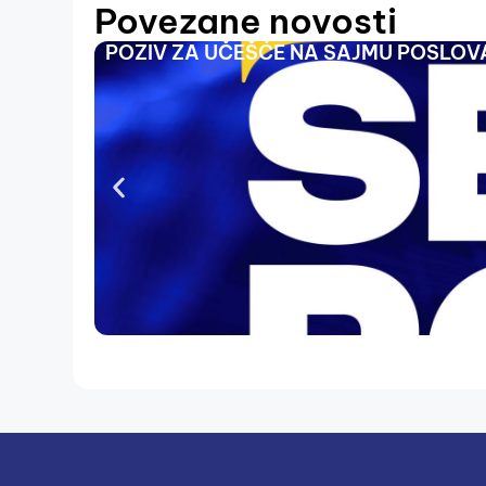
Povezane novosti
POZIV ZA UČEŠĆE NA SAJMU POSLOVA