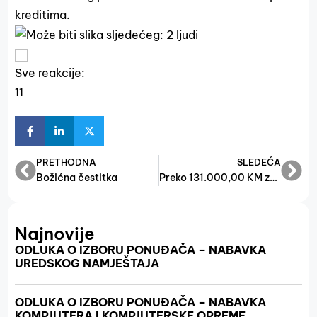
kreditima.
Sve reakcije:
1
1
PRETHODNA
SLEDEĆA
Božićna čestitka
Preko 131.000,00 KM za poslovnu podrške start-up kompanija i mladih poduzetnika
Najnovije
ODLUKA O IZBORU PONUĐAČA – NABAVKA
UREDSKOG NAMJEŠTAJA
ODLUKA O IZBORU PONUĐAČA – NABAVKA
KOMPJUTERA I KOMPJUTERSKE OPREME