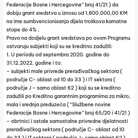
Federacije Bosne i Hercegovine” broj 41/21 ) da
dobiju grant sredstva u iznosu od 1.800.000,00 KM
na ime sumbvencionisanja dijela troškova kamatne
stope do 4% .
Pravo na dodjelu grant sredstava po ovom Programu
ostvaruju subjekti koji su se kreditno zadužili:
1. U periodu od septembra 2020. godine do
31.12.2022. godine i to:
– subjekti male privrede prerađivačkog sektora (
područje C- oblast od 10 do 33 ) i IT sektora (
područje J – samo oblast 62 ) koji su se kreditno
zadužili po Kreditno garantnim programima za mikro,
mala i srednja preduzeća ( “Službene novine
Federacije Bosne i Hercegovine” broj 65/20 i 41/21 )
– obrtnici i ostale samostalne privredne djelatnosti
prerađivačkog sektora ( područje C- oblast od 10
do 33 ) i IT sektora ( područje J- samo oblast 62 )