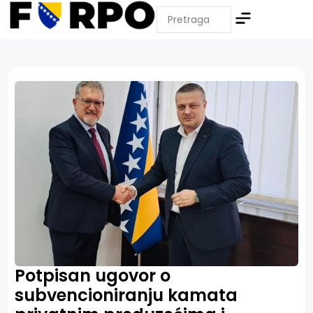
Potpisan ugovor o
subvencioniranju kamata