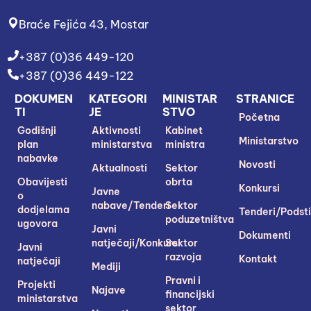
Braće Fejića 43, Mostar
+387 (0)36 449-120
+387 (0)36 449-122
DOKUMEN
KATEGORI
MINISTAR
STRANICE
TI
JE
STVO
Početna
Godišnji
Aktivnosti
Kabinet
Ministarstvo
plan
ministarstva
ministra
nabavke
Novosti
Aktualnosti
Sektor
Obavijesti
obrta
Konkursi
Javne
o
nabave/Tenderi
Sektor
dodjelama
Tenderi/Podsti
poduzetništva
ugovora
Javni
Dokumenti
natječaji/Konkursi
Sektor
Javni
razvoja
Kontakt
natječaji
Mediji
Pravni i
Projekti
Najave
financijski
ministarstva
sektor