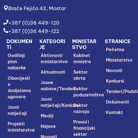
Braće Fejića 43, Mostar
+387 (0)36 449-120
+387 (0)36 449-122
DOKUMEN
KATEGORI
MINISTAR
STRANICE
TI
JE
STVO
Početna
Godišnji
Aktivnosti
Kabinet
Ministarstvo
plan
ministarstva
ministra
nabavke
Novosti
Aktualnosti
Sektor
Obavijesti
obrta
Konkursi
Javne
o
nabave/Tenderi
Sektor
dodjelama
Tenderi/Podsti
poduzetništva
ugovora
Javni
Dokumenti
natječaji/Konkursi
Sektor
Javni
razvoja
Kontakt
natječaji
Mediji
Pravni i
Projekti
Najave
financijski
ministarstva
sektor
Novosti