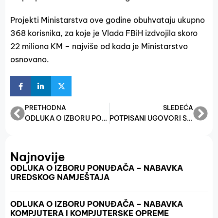
Projekti Ministarstva ove godine obuhvataju ukupno
368 korisnika, za koje je Vlada FBiH izdvojila skoro
22 miliona KM – najviše od kada je Ministarstvo
osnovano.
PRETHODNA
SLEDEĆA
ODLUKA O IZBORU PONUĐAČA – HIGIJENSKE POTREPŠTINE
POTPISANI UGOVORI SA PREOSTALIM KORISNICIMA POTICAJNIH SREDSTAVA PO PROJEKTU “JAČANJE KONKURENTNOSTI MALIH I SREDNJIH PREDUZEĆA”
Najnovije
ODLUKA O IZBORU PONUĐAČA – NABAVKA
UREDSKOG NAMJEŠTAJA
ODLUKA O IZBORU PONUĐAČA – NABAVKA
KOMPJUTERA I KOMPJUTERSKE OPREME