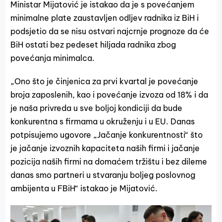
Ministar Mijatović je istakao da je s povećanjem
minimalne plate zaustavljen odljev radnika iz BiH i
podsjetio da se nisu ostvari najcrnje prognoze da će
BiH ostati bez pedeset hiljada radnika zbog
povećanja minimalca.
„Ono što je činjenica za prvi kvartal je povećanje
broja zaposlenih, kao i povećanje izvoza od 18% i da
je naša privreda u sve boljoj kondiciji da bude
konkurentna s firmama u okruženju i u EU. Danas
potpisujemo ugovore „Jačanje konkurentnosti“ što
je jačanje izvoznih kapaciteta naših firmi i jačanje
pozicija naših firmi na domaćem tržištu i bez dileme
danas smo partneri u stvaranju boljeg poslovnog
ambijenta u FBiH“ istakao je Mijatović.