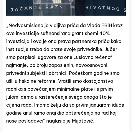
„Nedvosmisleno je vidljiva priča da Vlada FBiH kroz
ove investicije sufinansirana grant shemi 40%
investicija i ovo je ona prava partnerska priča kako
institucije treba da prate svoje privrednike. Jučer
smo potpisali ugovore za one „uslovno rečeno“
najmanje, po broju zaposlenih, novoosnovani
privredni subjekti i obrtnici. Početkom godine smo
ušli u fiskalne reforme. Vratili smo dostojanstvo
radnika s povećanjem minimalne plate i s prvim
julom idemo u rasterećenje svega onoga što je
cijena rada. Imamo želju da sa prvim januarom iduće
godine anuliramo onaj dio opterećenja na rad koji
nose poslodavci“ naglasio je Mijatović.