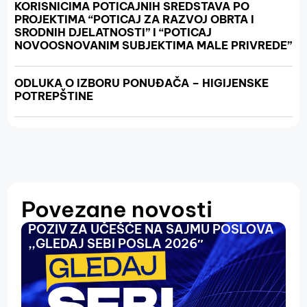
KORISNICIMA POTICAJNIH SREDSTAVA PO
PROJEKTIMA “POTICAJ ZA RAZVOJ OBRTA I
SRODNIH DJELATNOSTI” I “POTICAJ
NOVOOSNOVANIM SUBJEKTIMA MALE PRIVREDE”
ODLUKA O IZBORU PONUĐAČA – HIGIJENSKE
POTREPŠTINE
Povezane novosti
POZIV ZA UČEŠĆE NA SAJMU POSLOVA
O
,,GLEDAJ SEBI POSLA 2026″
N