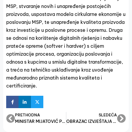
MSP, stvaranje novih i unapređenje postojećih
proizvoda, uspostava modela cirkularne ekonomije u
poslovanju MSP, te unapređenje kvaliteta proizvoda
kroz investicije u poslovne procese i opremu. Druga
se odnosi na korištenje digitalnih rješenja i nabavku
prateće opreme (softver i hardver) s ciljem
optimizacije procesa, organizaciju poslovanja i
odnosa s kupcima u smislu digitalne transformacije,
a treća na tehničko usklađivanje kroz uvođenje
međunarodno priznatih sistema kvaliteta i
certificiranje.
PRETHODNA
SLEDEĆA
MINISTAR MIJATOVIĆ POTPISAO UGOVORE S 224 KORISNIKA GRANT SREDSTAVA, UBRZANO SE RADI NA JAČANJU PRIVREDE
OBRAZAC IZVJEŠTAJA O UTROŠKU SREDSTAVA PROJEKAT BR. 4 – JAČANJE KONKURENTNOSTI