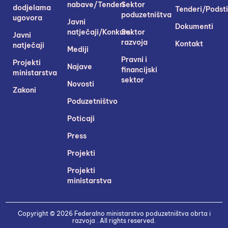
nabave/Tenderi
Sektor
dodjelama
Tenderi/Podsti
poduzetništva
ugovora
Javni
Dokumenti
natječaji/Konkursi
Sektor
Javni
razvoja
Kontakt
natječaji
Mediji
Pravni i
Projekti
Najave
financijski
ministarstva
sektor
Novosti
Zakoni
Poduzetništvo
Poticaji
Press
Projekti
Projekti
ministarstva
Copyright © 2026 Federalno ministarstvo poduzetništva obrta i
razvoja . All rights reserved.