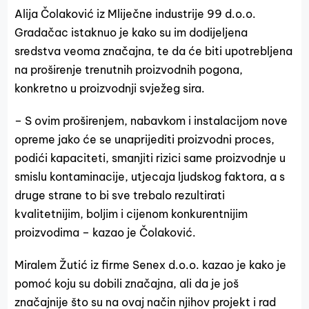
Alija Čolaković iz Mliječne industrije 99 d.o.o.
Gradačac istaknuo je kako su im dodijeljena
sredstva veoma značajna, te da će biti upotrebljena
na proširenje trenutnih proizvodnih pogona,
konkretno u proizvodnji svježeg sira.
– S ovim proširenjem, nabavkom i instalacijom nove
opreme jako će se unaprijediti proizvodni proces,
podići kapaciteti, smanjiti rizici same proizvodnje u
smislu kontaminacije, utjecaja ljudskog faktora, a s
druge strane to bi sve trebalo rezultirati
kvalitetnijim, boljim i cijenom konkurentnijim
proizvodima – kazao je Čolaković.
Miralem Žutić iz firme Senex d.o.o. kazao je kako je
pomoć koju su dobili značajna, ali da je još
značajnije što su na ovaj način njihov projekt i rad