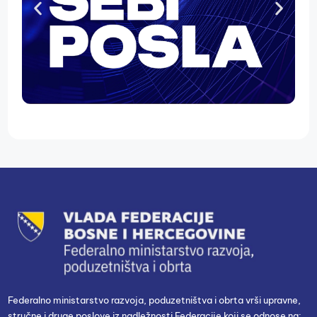
Federalno ministarstvo razvoja, poduzetništva i obrta vrši upravne,
stručne i druge poslove iz nadležnosti Federacije koji se odnose na: