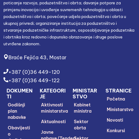
poticanje razvoja, poduzetništva i obrta; davanje potpore za
primjenu inovacija i uvođenje suvremenih tehnologija u oblasti
poduzetništva i obrta; povećanje udjela poduzetništva i obrta u
ukupnoj privredi; organiziranje institucija za poduzetništvo i
stvaranje poduzetničke infrastrukture, osposobljavanje poduzetnika
i obrtnika kroz redovno i dopunsko obrazovanje i druge poslove
utvrđene zakonom.
Braće Fejića 43, Mostar
+387 (0)36 449-120
+387 (0)36 449-122
DOKUMEN
KATEGORI
MINISTAR
STRANICE
TI
JE
STVO
Početna
Godišnji
Aktivnosti
Kabinet
Ministarstvo
plan
ministarstva
ministra
nabavke
Novosti
Aktualnosti
Sektor
Obavijesti
obrta
Konkursi
Javne
o
nabave/Tenderi
Sektor