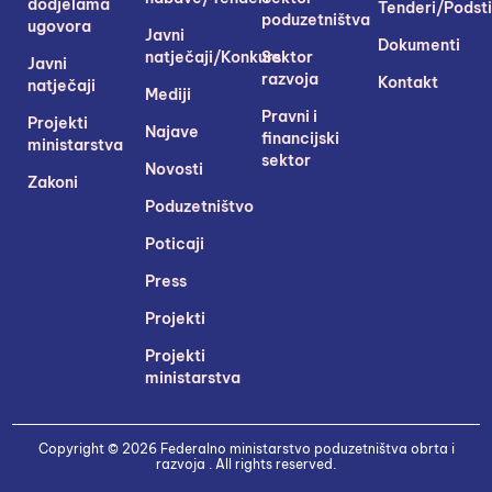
dodjelama
Tenderi/Podsti
poduzetništva
ugovora
Javni
Dokumenti
natječaji/Konkursi
Sektor
Javni
razvoja
Kontakt
natječaji
Mediji
Pravni i
Projekti
Najave
financijski
ministarstva
sektor
Novosti
Zakoni
Poduzetništvo
Poticaji
Press
Projekti
Projekti
ministarstva
Copyright © 2026 Federalno ministarstvo poduzetništva obrta i
razvoja . All rights reserved.