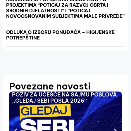
PROJEKTIMA “POTICAJ ZA RAZVOJ OBRTA I
SRODNIH DJELATNOSTI” I “POTICAJ
NOVOOSNOVANIM SUBJEKTIMA MALE PRIVREDE”
ODLUKA O IZBORU PONUĐAČA – HIGIJENSKE
POTREPŠTINE
Povezane novosti
POZIV ZA UČEŠĆE NA SAJMU POSLOVA
O
,,GLEDAJ SEBI POSLA 2026″
N