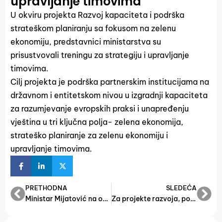
upravljanje timovima
U okviru projekta Razvoj kapaciteta i podrška
strateškom planiranju sa fokusom na zelenu
ekonomiju, predstavnici ministarstva su
prisustvovali treningu za strategiju i upravljanje
timovima.
Cilj projekta je podrška partnerskim institucijama na
državnom i entitetskom nivou u izgradnji kapaciteta
za razumjevanje evropskih praksi i unapređenju
vještina u tri ključna polja- zelena ekonomija,
strateško planiranje za zelenu ekonomiju i
upravljanje timovima.
PRETHODNA
SLEDEĆA
Ministar Mijatović na otvaranju Međunarodnog sajma GRAPOS EXPO
Za projekte razvoja, poduzetništva i obrta 200.000 KM iz Budžeta FBiH