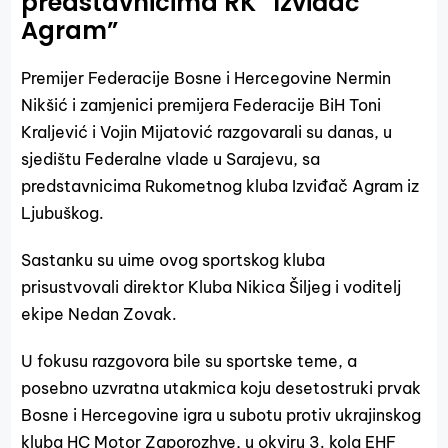
predstavnicima RK “Izviđač
Agram”
Premijer Federacije Bosne i Hercegovine Nermin
Nikšić i zamjenici premijera Federacije BiH Toni
Kraljević i Vojin Mijatović razgovarali su danas, u
sjedištu Federalne vlade u Sarajevu, sa
predstavnicima Rukometnog kluba Izviđač Agram iz
Ljubuškog.
Sastanku su uime ovog sportskog kluba
prisustvovali direktor Kluba Nikica Šiljeg i voditelj
ekipe Nedan Zovak.
U fokusu razgovora bile su sportske teme, a
posebno uzvratna utakmica koju desetostruki prvak
Bosne i Hercegovine igra u subotu protiv ukrajinskog
kluba HC Motor Zaporozhye, u okviru 3. kola EHF