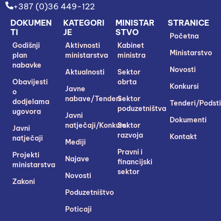
+387 (0)36 449-122
DOKUMEN
KATEGORI
MINISTAR
STRANICE
TI
JE
STVO
Početna
Godišnji
Aktivnosti
Kabinet
Ministarstvo
plan
ministarstva
ministra
nabavke
Novosti
Aktualnosti
Sektor
Obavijesti
obrta
Konkursi
Javne
o
nabave/Tenderi
Sektor
dodjelama
Tenderi/Podsti
poduzetništva
ugovora
Javni
Dokumenti
natječaji/Konkursi
Sektor
Javni
razvoja
Kontakt
natječaji
Mediji
Pravni i
Projekti
Najave
financijski
ministarstva
sektor
Novosti
Zakoni
Poduzetništvo
Poticaji