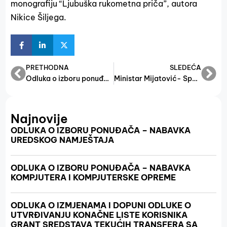
monografiju “Ljubuška rukometna priča”, autora
Nikice Šiljega.
PRETHODNA
SLEDEĆA
Odluka o izboru ponuđača- Tekuće održavanje računara i printera
Ministar Mijatović- Spasili smo BH rukomet
Najnovije
ODLUKA O IZBORU PONUĐAČA – NABAVKA
UREDSKOG NAMJEŠTAJA
ODLUKA O IZBORU PONUĐAČA – NABAVKA
KOMPJUTERA I KOMPJUTERSKE OPREME
ODLUKA O IZMJENAMA I DOPUNI ODLUKE O
UTVRĐIVANJU KONAČNE LISTE KORISNIKA
GRANT SREDSTAVA TEKUĆIH TRANSFERA SA