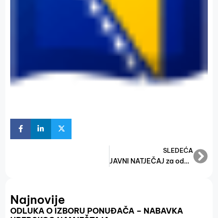
SLEDEĆA
JAVNI NATJEČAJ za odabir korisnika Grant sheme
Najnovije
ODLUKA O IZBORU PONUĐAČA – NABAVKA