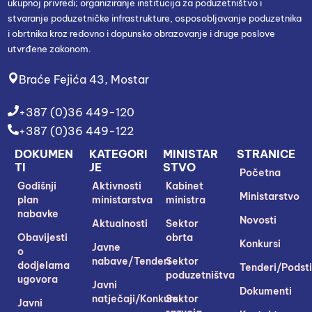
ukupnoj privredi; organiziranje institucija za poduzetništvo i
stvaranje poduzetničke infrastrukture, osposobljavanje poduzetnika
i obrtnika kroz redovno i dopunsko obrazovanje i druge poslove
utvrđene zakonom.
Braće Fejića 43, Mostar
+387 (0)36 449-120
+387 (0)36 449-122
DOKUMEN
KATEGORI
MINISTAR
STRANICE
TI
JE
STVO
Početna
Godišnji
Aktivnosti
Kabinet
Ministarstvo
plan
ministarstva
ministra
nabavke
Novosti
Aktualnosti
Sektor
Obavijesti
obrta
Konkursi
Javne
o
nabave/Tenderi
Sektor
dodjelama
Tenderi/Podsti
poduzetništva
ugovora
Javni
Dokumenti
natječaji/Konkursi
Sektor
Javni