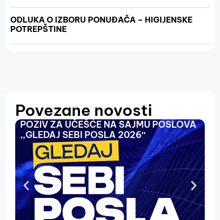
ODLUKA O IZBORU PONUĐAČA – HIGIJENSKE
POTREPŠTINE
Povezane novosti
POZIV ZA UČEŠĆE NA SAJMU POSLOVA
O
,,GLEDAJ SEBI POSLA 2026″
N